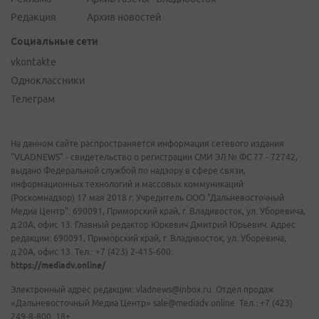
Редакция
Архив новостей
Социальные сети
vkontakte
Одноклассники
Телеграм
На данном сайте распространяется информация сетевого издания
"VLADNEWS" - свидетельство о регистрации СМИ ЭЛ № ФС 77 - 72742,
выдано Федеральной службой по надзору в сфере связи,
информационных технологий и массовых коммуникаций
(Роскомнадзор) 17 мая 2018 г. Учредитель ООО "Дальневосточный
Медиа Центр". 690091, Приморский край, г. Владивосток, ул. Уборевича,
д.20А, офис 13. Главный редактор Юркевич Дмитрий Юрьевич. Адрес
редакции: 690091, Приморский край, г. Владивосток, ул. Уборевича,
д.20А, офис 13. Тел.: +7 (423) 2-415-600.
https://mediadv.online/
Электронный адрес редакции: vladnews@inbox.ru. Отдел продаж
«Дальневосточный Медиа Центр» sale@mediadv.online. Тел.: +7 (423)
249-8-800. 18+