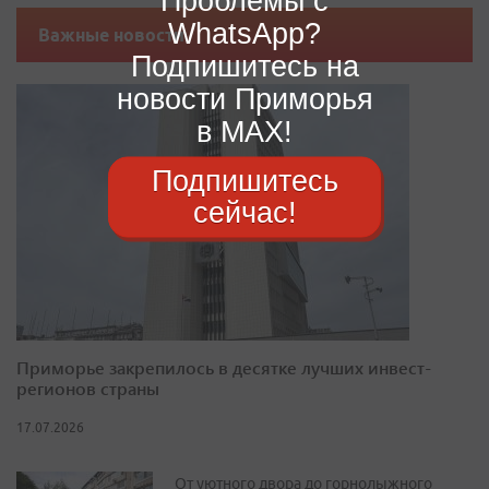
Проблемы с
WhatsApp?
Важные новости
Подпишитесь на
новости Приморья
в MAX!
Подпишитесь
сейчас!
Приморье закрепилось в десятке лучших инвест-
регионов страны
17.07.2026
От уютного двора до горнолыжного