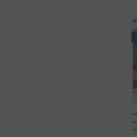
Ф
2
«
в
н