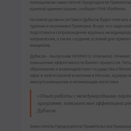
помощником заместителя Председателя Правительс
краевой администрации, сообщает РИА VladNews.
На новой должности Павел Дубасов будет отвечать 
туризма и экономики Приморья. В круг его задач в
подготовка и сопровождение крупных международн
направления, а также создание условий для привл
инициатив.
Дубасов – выпускник МГИМО (с отличием). Начинал
повышении эффективности бизнес-процессов. Четыр
образования и взаимодействия государства и бизн
офис в нефтегазовой компании в Москве, курируя
импортозамещения и оптимизации логистики.
«Опыт работы с международными партнё
программе, поможет мне эффективно ре
Дубасов.
Заместитель Председателя Правительства Приморья