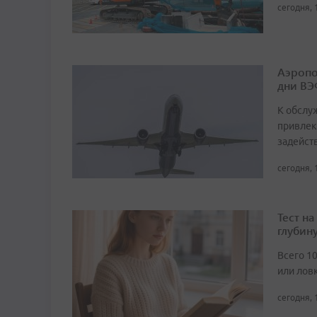
сегодня, 
Аэропо
дни ВЭ
К обслу
привлек
задейст
сегодня, 
Тест н
глубин
Всего 1
или лов
сегодня, 