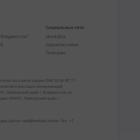
Социальные сети
"Владивосток"
vkontakte
ей
Одноклассники
Телеграм
тельство о регистрации СМИ ЭЛ № ФС 77 -
хнологий и массовых коммуникаций
1, Приморский край, г. Владивосток, ул.
ии: 690091, Приморский край, г.
иа Центр» sale@mediadv.online. Тел.: +7