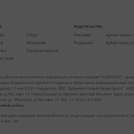
и
Издательство
во
Спорт
Реклама
Архив газеты 
ка
Интервью
Редакция
Архив новост
ика
Город на ладони
ествия
м сайте распространяется информация сетевого издания "VLADNEWS" - свиде
ыдано Федеральной службой по надзору в сфере связи, информационных те
адзор) 17 мая 2018 г. Учредитель ООО "Дальневосточный Медиа Центр". 69009
а, д.20А, офис 13. Главный редактор Юркевич Дмитрий Юрьевич. Адрес редакц
ок, ул. Уборевича, д.20А, офис 13. Тел.: +7 (423) 2-415-600.
ediadv.online/
ный адрес редакции: vladnews@inbox.ru. Отдел продаж «Дальневосточный Мед
-8-800. 18+