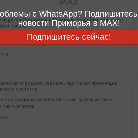
облемы с WhatsApp? Подпишитесь
у берегов Приморья и Сахалина: хищники подходят
новости Приморья в MAX!
ам и рыбакам
Подпишитесь сейчас!
сообщения о появлении акул у берегов Владивостока начали
ть ещё в июне
12:18
таежных городков: сериалы, где глухая провинция
 много секретов
пять российских проектов, где глухая провинция хранит
 много секретов
12:31