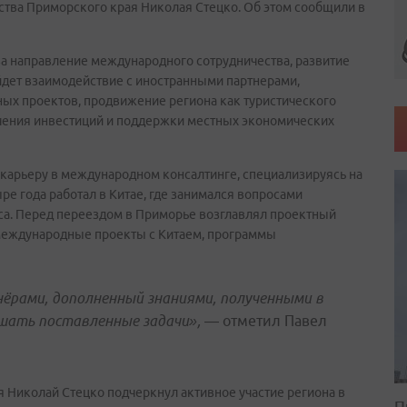
тва Приморского края Николая Стецко. Об этом сообщили в
за направление международного сотрудничества, развитие
ойдет взаимодействие с иностранными партнерами,
ых проектов, продвижение региона как туристического
ечения инвестиций и поддержки местных экономических
 карьеру в международном консалтинге, специализируясь на
е года работал в Китае, где занимался вопросами
еса. Перед переездом в Приморье возглавлял проектный
 международные проекты с Китаем, программы
рами, дополненный знаниями, полученными в
шать поставленные задачи»,
— отметил Павел
 Николай Стецко подчеркнул активное участие региона в
П