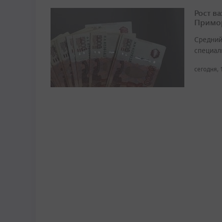
Рост в
Примор
Средний
специали
сегодня, 