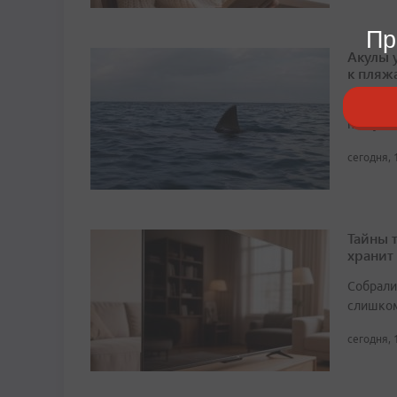
Пр
Акулы 
к пляж
Первые 
поступа
сегодня, 
Тайны 
хранит
Собрали 
слишком
сегодня, 