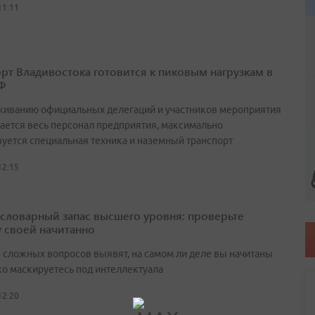
11:11
рт Владивостока готовится к пиковым нагрузкам в
Ф
живанию официальных делегаций и участников мероприятия
ается весь персонал предприятия, максимально
вуется специальная техника и наземный транспорт
12:15
а словарный запас высшего уровня: проверьте
у своей начитанно
0 сложных вопросов выявят, на самом ли деле вы начитаны
ко маскируетесь под интеллектуала
12:20