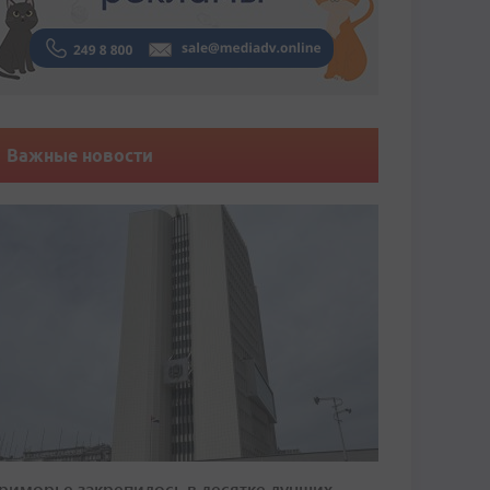
Важные новости
риморье закрепилось в десятке лучших