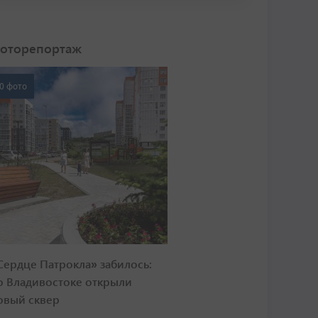
оторепортаж
0 фото
Сердце Патрокла» забилось:
о Владивостоке открыли
овый сквер