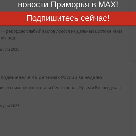
новости Приморья в MAX!
я икра и рыба могут подорожать на 10–20% к
Подпишитесь сейчас!
 году
 — рекордно слабый вылов лосося на Дальнем Востоке из-за
ния вод
августа 2026
 подешевел в 46 регионах России за неделю
и по снижению цен стали Севастополь, Крым и Вологодская
августа 2026