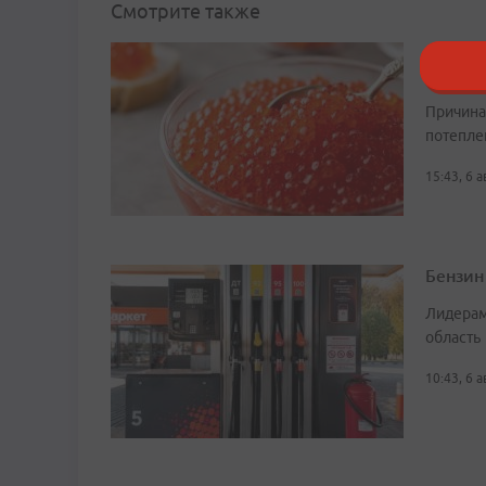
Смотрите также
Красна
Новому
Причина
потепле
15:43, 6 
Бензин
Лидерам
область
10:43, 6 