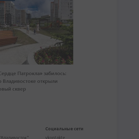
Сердце Патрокла» забилось:
о Владивостоке открыли
овый сквер
Социальные сети
"Владивосток"
vkontakte