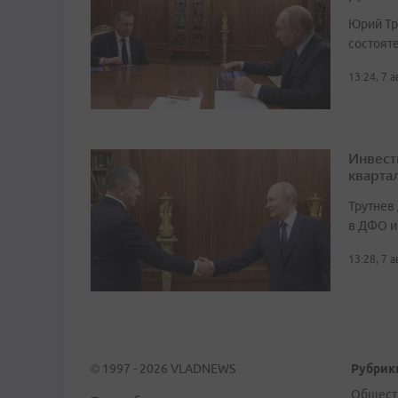
Юрий Тр
состоят
13:24, 7 
Инвест
кварта
Трутнев
в ДФО и
13:28, 7 
© 1997 - 2026 VLADNEWS
Рубрик
Общест