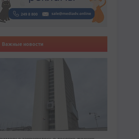
Важные новости
риморье закрепилось в десятке лучших