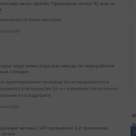
ический налог принёс Приморью почти 43 млн за
а
ения выросли более чем втрое
августа 2026
орье ищут инвестора для завода по переработке
ных отходов
но‑ориентированное производство активированного и
ованного угля на участке 3,6 га с возможностью льготного
рования и господдержки
августа 2026
Ф
щённые активы САР превысили 6,2 триллиона
2
: итоги