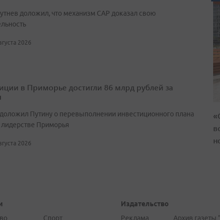
утнев доложил, что механизм САР доказал свою
ельность
августа 2026
иции в Приморье достигли 86 млрд рублей за
л
 доложил Путину о перевыполнении инвестиционного плана
«
 лидерстве Приморья
в
н
августа 2026
и
Издательство
во
Спорт
Реклама
Архив газеты 