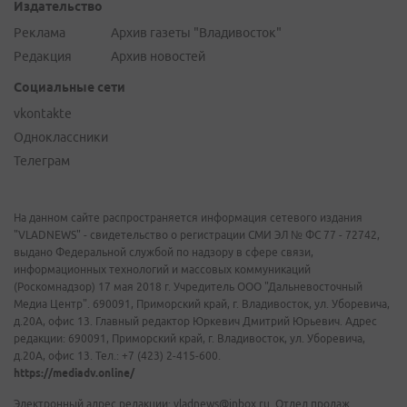
Издательство
Реклама
Архив газеты "Владивосток"
Редакция
Архив новостей
Социальные сети
vkontakte
Одноклассники
Телеграм
На данном сайте распространяется информация сетевого издания
"VLADNEWS" - свидетельство о регистрации СМИ ЭЛ № ФС 77 - 72742,
выдано Федеральной службой по надзору в сфере связи,
информационных технологий и массовых коммуникаций
(Роскомнадзор) 17 мая 2018 г. Учредитель ООО "Дальневосточный
Медиа Центр". 690091, Приморский край, г. Владивосток, ул. Уборевича,
д.20А, офис 13. Главный редактор Юркевич Дмитрий Юрьевич. Адрес
редакции: 690091, Приморский край, г. Владивосток, ул. Уборевича,
д.20А, офис 13. Тел.: +7 (423) 2-415-600.
https://mediadv.online/
Электронный адрес редакции: vladnews@inbox.ru. Отдел продаж