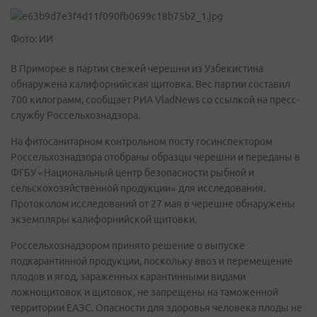
Фото: ИИ
В Приморье в партии свежей черешни из Узбекистина
обнаружена калифорнийская щитовка. Вес партии составил
700 килограмм, сообщает РИА VladNews со ссылкой на пресс-
службу Россельхознадзора.
На фитосанитарном контрольном посту госинспектором
Россельхознадзора отобраны образцы черешни и переданы в
ФГБУ «Национальный центр безопасности рыбной и
сельскохозяйственной продукции» для исследования.
Протоколом исследований от 27 мая в черешне обнаружены
экземпляры калифорнийской щитовки.
Россельхознадзором принято решение о выпуске
подкарантинной продукции, поскольку ввоз и перемещение
плодов и ягод, зараженных карантинными видами
ложнощитовок и щитовок, не запрещены на таможенной
территории ЕАЭС. Опасности для здоровья человека плоды не