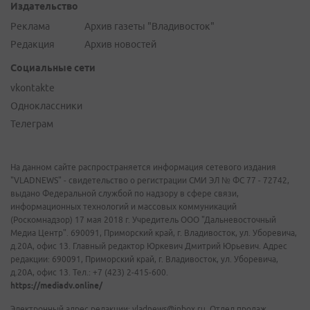
Издательство
Реклама
Архив газеты "Владивосток"
Редакция
Архив новостей
Социальные сети
vkontakte
Одноклассники
Телеграм
На данном сайте распространяется информация сетевого издания
"VLADNEWS" - свидетельство о регистрации СМИ ЭЛ № ФС 77 - 72742,
выдано Федеральной службой по надзору в сфере связи,
информационных технологий и массовых коммуникаций
(Роскомнадзор) 17 мая 2018 г. Учредитель ООО "Дальневосточный
Медиа Центр". 690091, Приморский край, г. Владивосток, ул. Уборевича,
д.20А, офис 13. Главный редактор Юркевич Дмитрий Юрьевич. Адрес
редакции: 690091, Приморский край, г. Владивосток, ул. Уборевича,
д.20А, офис 13. Тел.: +7 (423) 2-415-600.
https://mediadv.online/
Электронный адрес редакции: vladnews@inbox.ru. Отдел продаж