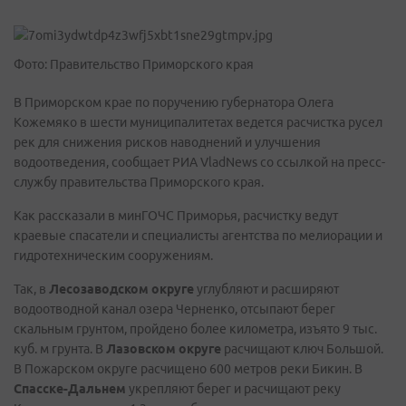
Фото: Правительство Приморского края
В Приморском крае по поручению губернатора Олега
Кожемяко в шести муниципалитетах ведется расчистка русел
рек для снижения рисков наводнений и улучшения
водоотведения, сообщает РИА VladNews со ссылкой на пресс-
службу правительства Приморского края.
Как рассказали в минГОЧС Приморья, расчистку ведут
краевые спасатели и специалисты агентства по мелиорации и
гидротехническим сооружениям.
Так, в
Лесозаводском округе
углубляют и расширяют
водоотводной канал озера Черненко, отсыпают берег
скальным грунтом, пройдено более километра, изъято 9 тыс.
куб. м грунта. В
Лазовском округе
расчищают ключ Большой.
В Пожарском округе расчищено 600 метров реки Бикин. В
Спасске-Дальнем
укрепляют берег и расчищают реку