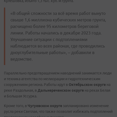
Кулешовка, изъято 1,3 тыс. куб. м грунта.
«В общей сложности за всё время работ вынуто
свыше 1,6 миллиона кубических метров грунта,
расчищено более 95 километров береговой
линии. Работы начались в декабре 2023 года.
Улучшение ситуации с подтоплениями
наблюдается во всех районах, где проводились
дноуглубительные работы», – добавили в
ведомстве.
Параллельно предотвращением наводнений занимается люди
и техника агентства по мелиорации и гидротехническим
сооружениям региона. Работы идут в
Октябрьском округе
на
реке Раздольная, в
Дальнереченском округе
на реках Белая
и Большая Уссурка.
Кроме того, в
Чугуевском округе
запланировано изменение
русла реки Светлая, что также позволит избежать подтоплений