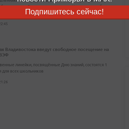
ленники поочерёдно выдают себя за оператора связи,
 безопасности Госуслуг» и сотрудника Центрального банка,
Подпишитесь сейчас!
ывезти сбережения
22:45
ах Владивостока введут свободное посещение на
 ВЭФ
венные линейки, посвящённые Дню знаний, состоятся 1
я для всех школьников
21:26