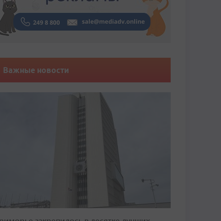
Важные новости
риморье закрепилось в десятке лучших