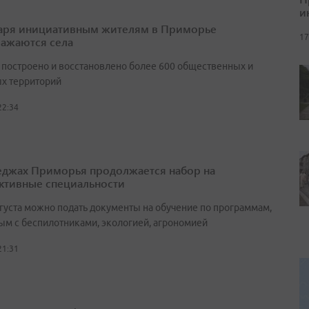
и
аря инициативным жителям в Приморье
17
ажаются села
т построено и восстановлено более 600 общественных и
х территорий
22:34
еджах Приморья продолжается набор на
ктивные специальности
вгуста можно подать документы на обучение по программам,
ым с беспилотниками, экологией, агрономией
21:31