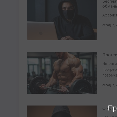
Беспла
обманы
Аферист
сегодня, 
Протеи
Интенси
прогрес
поврежд
сегодня, 
Пр
О ново