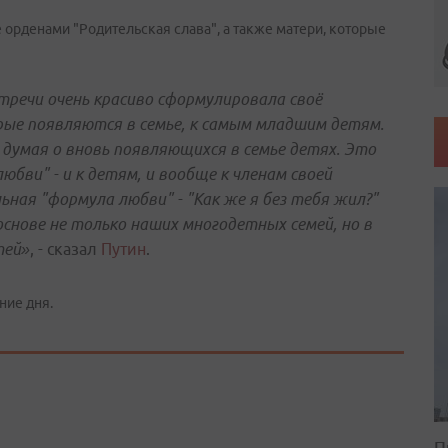
 орденами "Родительская слава", а также матери, которые
тречи очень красиво сформулировала своё
рые появляются в семье, к самым младшим детям.
, думая о вновь появляющихся в семье детях. Это
бви" - и к детям, и вообще к членам своей
ьная "формула любви" - "Как же я без тебя жил?"
 основе не только наших многодетных семей, но в
тей»
, - сказал
Путин
.
ние дня.
П