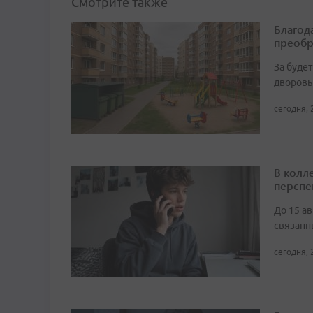
Смотрите также
Благод
преобр
За буде
дворовы
сегодня, 
В колл
перспе
До 15 а
связанн
сегодня, 