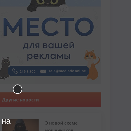
Другие новости
 на
О новой схеме
мошенников