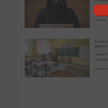
Злоумыш
«службу
чтобы в
сегодня, 
В школ
время
Торжест
сентябр
сегодня, 