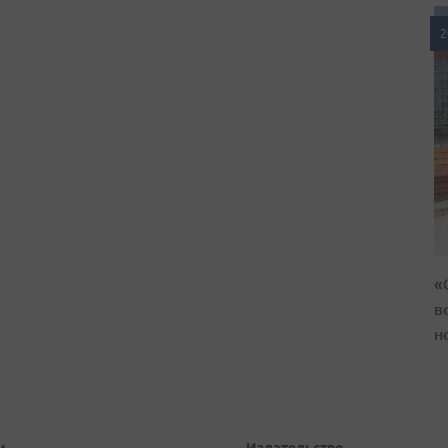
2
«
в
н