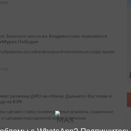
10:21
ре Золотого моста во Владивостоке появляется
 «Мурал Победы»
изображены российский морской пехотинец и солдат армии
11:12
ивят регионы ДФО на «Улице Дальнего Востока» в
оду на ВЭФ
ны сделают ставку на иммерсивные форматы, социальные
 и сценарии повседневной жизни в регионах
11:22