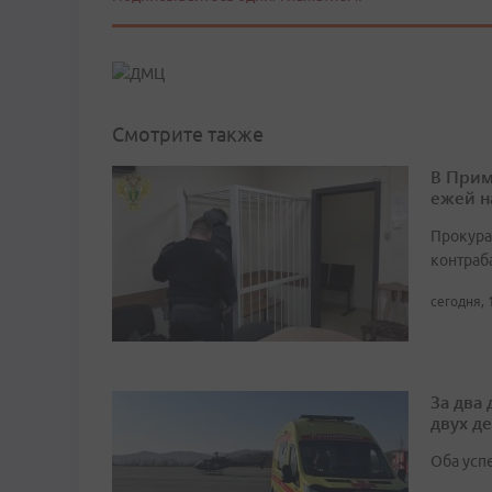
Смотрите также
В Прим
ежей н
Прокура
контраб
сегодня, 
За два
двух д
Оба усп