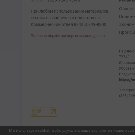
© 1997 - 2026 VLADNEWS
Рубрик
Общест
При любом использовании материалов
Полити
ссылка на vladnews.ru обязательна.
Коммерческий отдел 8 (423) 249-8800
Эконом
Происш
Политика обработки персональных данных
На данно
72742, в
(Роскомн
Уборевич
Владивост
https://m
Электрон
(423) 249
Мы используем cookie, чтобы улучшить ваше восприятие нашего сайт