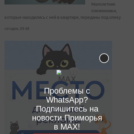
Малолетние
племянники,
которые находились с ней в квартире, переданы под опеку
сегодня, 09:48
Проблемы с
WhatsApp?
Подпишитесь на
новости Приморья
в MAX!