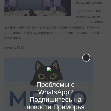
Владивостоке
Здесь появятся не
только дома, но
четыре торговых
центра, кафе, магазины и другие нужные сервисы, а также
спортивные и физкультурно-оздоровительные комплексы с
бассейном
сегодня, 20:20
Проблемы с
WhatsApp?
Подпишитесь на
новости Приморья