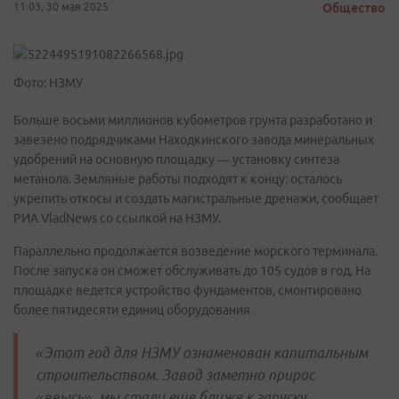
11:03, 30 мая 2025
Общество
Фото: НЗМУ
Больше восьми миллионов кубометров грунта разработано и
завезено подрядчиками Находкинского завода минеральных
удобрений на основную площадку — установку синтеза
метанола. Земляные работы подходят к концу: осталось
укрепить откосы и создать магистральные дренажи, сообщает
РИА VladNews со ссылкой на НЗМУ.
Параллельно продолжается возведение морского терминала.
После запуска он сможет обслуживать до 105 судов в год. На
площадке ведется устройство фундаментов, смонтировано
более пятидесяти единиц оборудования.
«Этот год для НЗМУ ознаменован капитальным
строительством. Завод заметно прирос
«ввысь», мы стали еще ближе к запуску