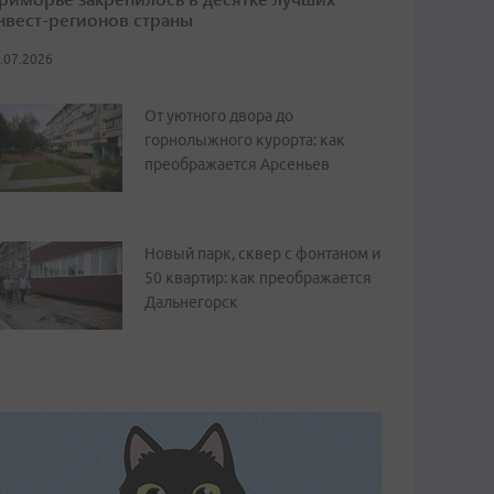
нвест-регионов страны
.07.2026
От уютного двора до
горнолыжного курорта: как
преображается Арсеньев
Новый парк, сквер с фонтаном и
50 квартир: как преображается
Дальнегорск