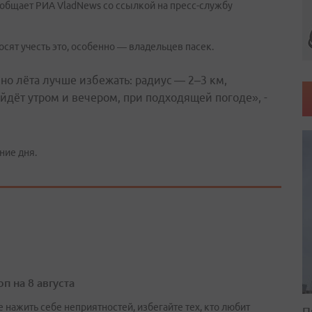
ообщает РИА VladNews со ссылкой на пресс-службу
сят учесть это, особенно — владельцев пасек.
но лёта лучше избежать: радиус — 2–3 км,
йдёт утром и вечером, при подходящей погоде», -
ние дня.
п на 8 августа
 нажить себе неприятностей, избегайте тех, кто любит
П