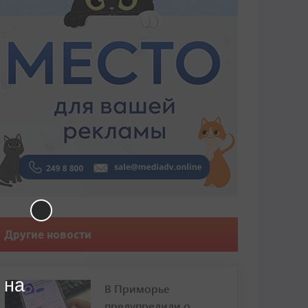
Другие новости
 на
В Приморье
предупредили о