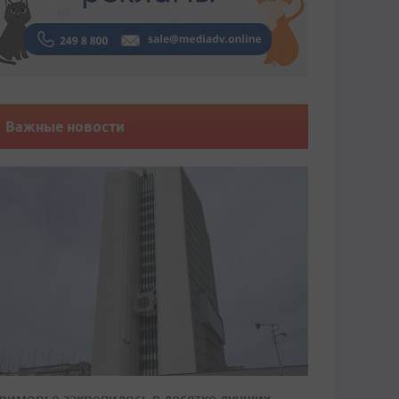
Важные новости
риморье закрепилось в десятке лучших