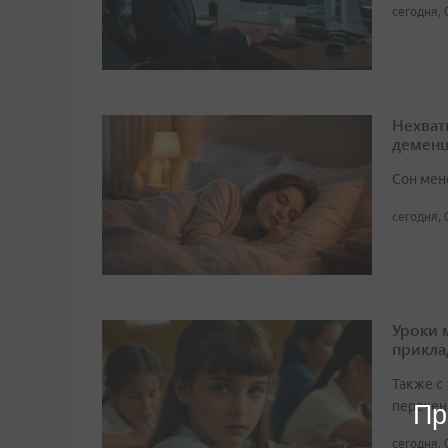
сегодня, 
Нехват
демен
Сон мен
сегодня, 
Уроки 
прикл
Также с
перечен
Пр
сегодня, 