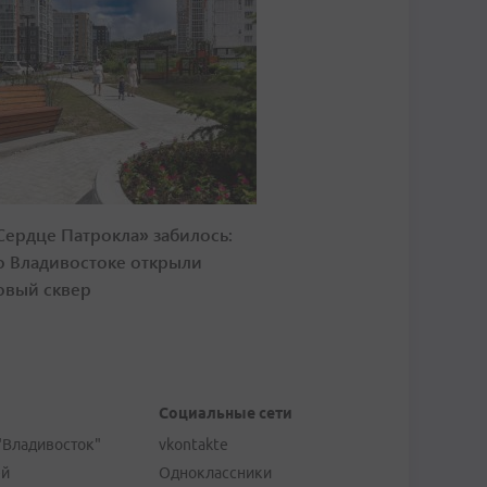
Сердце Патрокла» забилось:
о Владивостоке открыли
овый сквер
Социальные сети
"Владивосток"
vkontakte
ей
Одноклассники