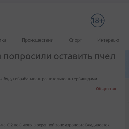
ика
Происшествия
Спорт
Интервью
 попросили оставить пчел
ок будут обрабатывать растительность гербицидами
Общество
а. С 2 по 6 июня в охранной зоне аэропорта Владивосток