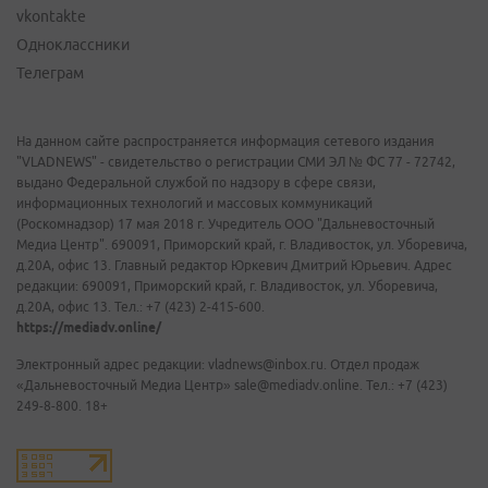
vkontakte
Одноклассники
Телеграм
На данном сайте распространяется информация сетевого издания
"VLADNEWS" - свидетельство о регистрации СМИ ЭЛ № ФС 77 - 72742,
выдано Федеральной службой по надзору в сфере связи,
информационных технологий и массовых коммуникаций
(Роскомнадзор) 17 мая 2018 г. Учредитель ООО "Дальневосточный
Медиа Центр". 690091, Приморский край, г. Владивосток, ул. Уборевича,
д.20А, офис 13. Главный редактор Юркевич Дмитрий Юрьевич. Адрес
редакции: 690091, Приморский край, г. Владивосток, ул. Уборевича,
д.20А, офис 13. Тел.: +7 (423) 2-415-600.
https://mediadv.online/
Электронный адрес редакции: vladnews@inbox.ru. Отдел продаж
«Дальневосточный Медиа Центр» sale@mediadv.online. Тел.: +7 (423)
249-8-800. 18+