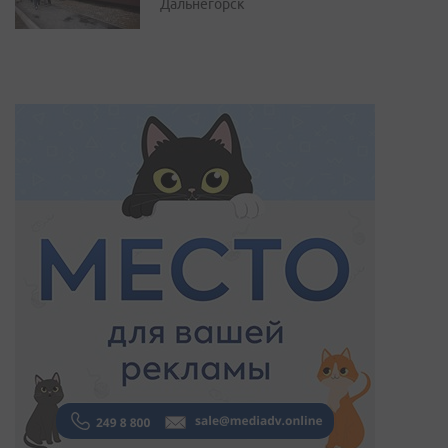
Дальнегорск