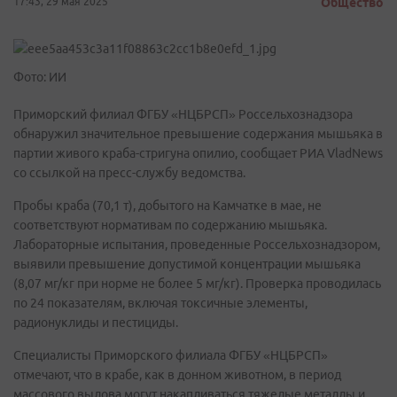
17:43, 29 мая 2025
Общество
Фото: ИИ
Приморский филиал ФГБУ «НЦБРСП» Россельхознадзора
обнаружил значительное превышение содержания мышьяка в
партии живого краба-стригуна опилио, сообщает РИА VladNews
со ссылкой на пресс-службу ведомства.
Пробы краба (70,1 т), добытого на Камчатке в мае, не
соответствуют нормативам по содержанию мышьяка.
Лабораторные испытания, проведенные Россельхознадзором,
выявили превышение допустимой концентрации мышьяка
(8,07 мг/кг при норме не более 5 мг/кг). Проверка проводилась
по 24 показателям, включая токсичные элементы,
радионуклиды и пестициды.
Специалисты Приморского филиала ФГБУ «НЦБРСП»
отмечают, что в крабе, как в донном животном, в период
массового вылова могут накапливаться тяжелые металлы и