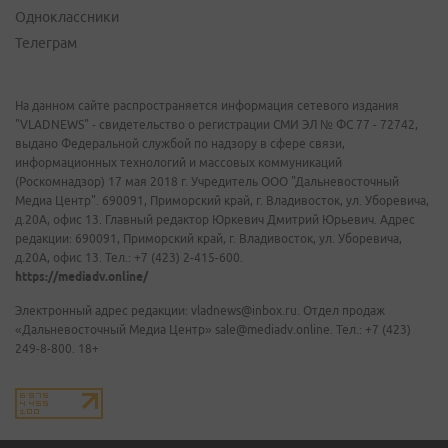
Одноклассники
Телеграм
На данном сайте распространяется информация сетевого издания
"VLADNEWS" - свидетельство о регистрации СМИ ЭЛ № ФС 77 - 72742,
выдано Федеральной службой по надзору в сфере связи,
информационных технологий и массовых коммуникаций
(Роскомнадзор) 17 мая 2018 г. Учредитель ООО "Дальневосточный
Медиа Центр". 690091, Приморский край, г. Владивосток, ул. Уборевича,
д.20А, офис 13. Главный редактор Юркевич Дмитрий Юрьевич. Адрес
редакции: 690091, Приморский край, г. Владивосток, ул. Уборевича,
д.20А, офис 13. Тел.: +7 (423) 2-415-600.
https://mediadv.online/
Электронный адрес редакции: vladnews@inbox.ru. Отдел продаж
«Дальневосточный Медиа Центр» sale@mediadv.online. Тел.: +7 (423)
249-8-800. 18+