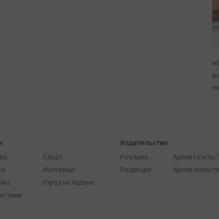
«
в
н
и
Издательство
во
Спорт
Реклама
Архив газеты 
ка
Интервью
Редакция
Архив новост
ика
Город на ладони
ествия