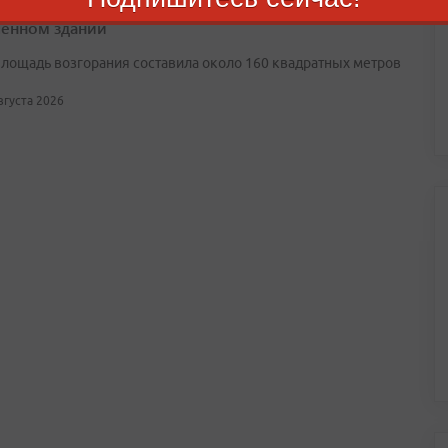
шом Камне огнеборцы МЧС потушили пожар в
енном здании
лощадь возгорания составила около 160 квадратных метров
августа 2026