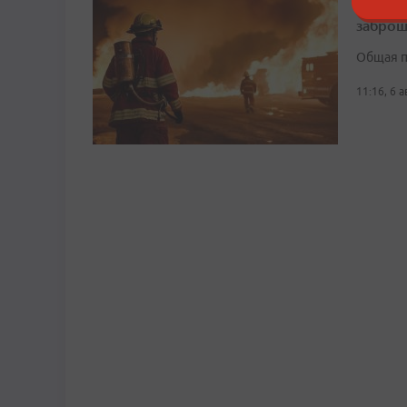
В Боль
заброш
Общая п
11:16, 6 