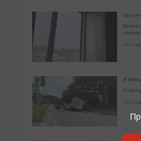
Шестил
Возбужд
помощь
9:21, 6 а
В Нахо
К счасть
12:12, 6 
Пр