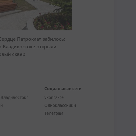
Сердце Патрокла» забилось:
о Владивостоке открыли
овый сквер
Социальные сети
"Владивосток"
vkontakte
ей
Одноклассники
Телеграм