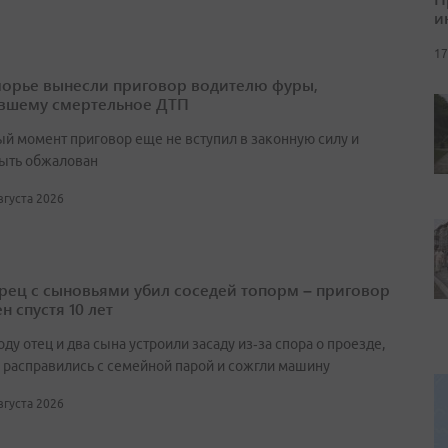
и
17
орье вынесли приговор водителю фуры,
вшему смертельное ДТП
ый момент приговор еще не вступил в законную силу и
ыть обжалован
августа 2026
ец с сыновьями убил соседей топорм – приговор
н спустя 10 лет
оду отец и два сына устроили засаду из‑за спора о проезде,
 расправились с семейной парой и сожгли машину
августа 2026