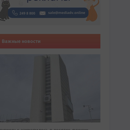
Важные новости
риморье закрепилось в десятке лучших