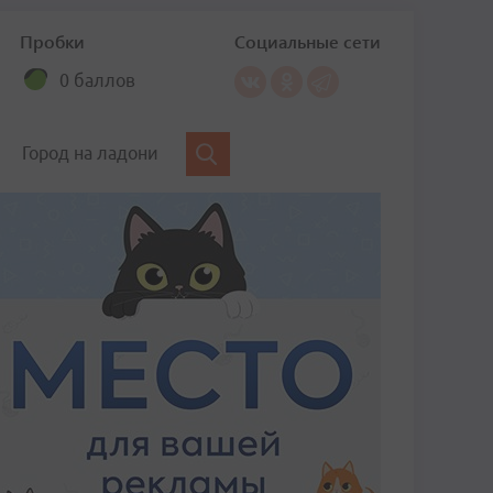
Пробки
Социальные сети
0 баллов
Город на ладони