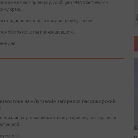
ия уже начала проверку, сообщает РИА VladNews со
кому краю.
л с подпорной стены и получил травму головы.
тся обстоятельства произошедшего.
ние дня.
дивостоке на «Луговой» загорелся пассажирский
с
специалисты устанавливают точную причину возгорания и
ют ущерб
августа 2026
П