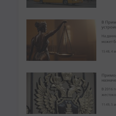
В Прим
устрои
На данн
может б
15:48, 4 
Примор
назначе
В 2016 г
жестоко
11:49, 5 