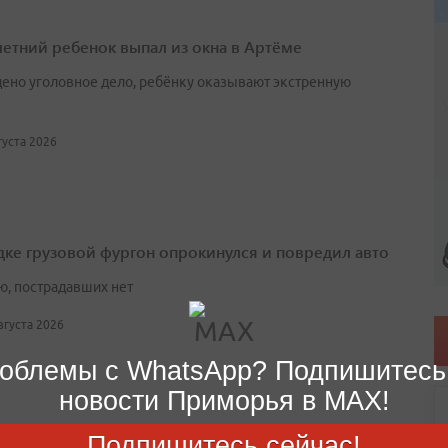
етний ребенок выпал из окна в Артёме
ено уголовное дело, ребёнку оказывают экстренную
вгуста 2026
дке грузовой фургон опрокинулся и повредил авто
ю, пострадавших нет
августа 2026
облемы с WhatsApp? Подпишитесь
новости Приморья в MAX!
Подпишитесь сейчас!