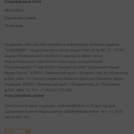
Социальные сети
vkontakte
Одноклассники
Телеграм
На данном сайте распространяется информация сетевого издания
"VLADNEWS" - свидетельство о регистрации СМИ ЭЛ № ФС 77 - 72742,
выдано Федеральной службой по надзору в сфере связи,
информационных технологий и массовых коммуникаций
(Роскомнадзор) 17 мая 2018 г. Учредитель ООО "Дальневосточный
Медиа Центр". 690091, Приморский край, г. Владивосток, ул. Уборевича,
д.20А, офис 13. Главный редактор Юркевич Дмитрий Юрьевич. Адрес
редакции: 690091, Приморский край, г. Владивосток, ул. Уборевича,
д.20А, офис 13. Тел.: +7 (423) 2-415-600.
https://mediadv.online/
Электронный адрес редакции: vladnews@inbox.ru. Отдел продаж
«Дальневосточный Медиа Центр» sale@mediadv.online. Тел.: +7 (423)
249-8-800. 18+