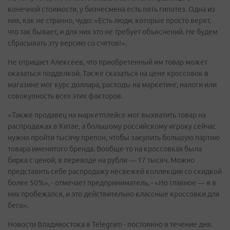
конечной стоимости, у бизнесмена есть пять гипотез. Одна из
них, как не странно, чудо: «Есть люди, которые просто верят,
что так бывает, и для них это не требует объяснений. Не будем
сбрасывать эту версию со счетов!».
Не отрицает Алексеев, что приобретенный им товар может
оказаться подделкой. Также сказаться на цене кроссовок в
магазине мог курс доллара, расходы на маркетинг, налоги или
совокупность всех этих факторов.
«Также продавец на маркетплейсе мог выхватить товар на
распродажах в Китае, а большому российскому игроку сейчас
нужно пройти тысячу препон, чтобы закупить большую партию
товара именитого бренда. Вообще-то на кроссовках была
бирка с ценой, в переводе на рубли — 17 тысяч. Можно
представить себе распродажу несвежей коллекции со скидкой
более 50%», - отмечает предприниматель, - «Но главное — я в
них пробежался, и это действительно классные кроссовки для
бега».
Новости Владивостока в Telegram - постоянно в течение дня.