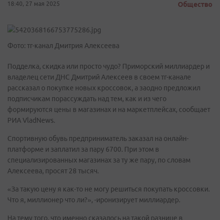
18:40, 27 мая 2025
Общество
Фото: тг-канал Дмитрия Алексеева
Подделка, скидка или просто чудо? Приморский миллиардер и
владелец сети ДНС Дмитрий Алексеев в своем тг-канале
рассказал о покупке новых кроссовок, а заодно предложил
подписчикам порассуждать над тем, как и из чего
формируются цены в магазинах и на маркетплейсах, сообщает
РИА VladNews.
Спортивную обувь предприниматель заказал на онлайн-
платформе и заплатил за пару 6700. При этом в
специализированных магазинах за ту же пару, по словам
Алексеева, просят 28 тысяч.
«За такую цену я как-то не могу решиться покупать кроссовки.
Что я, миллионер что ли?», -иронизирует миллиардер.
На тему того, что именно сказалось на такой разнице в