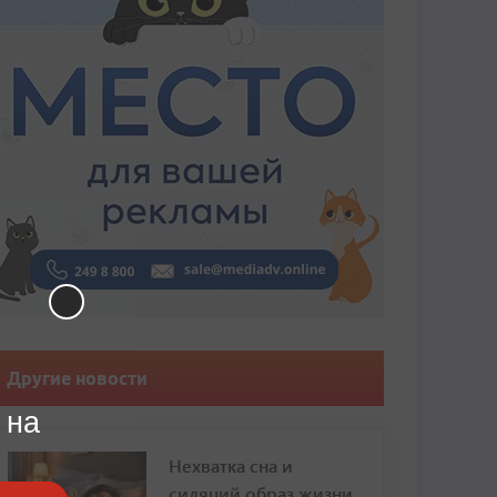
Другие новости
 на
Нехватка сна и
сидячий образ жизни