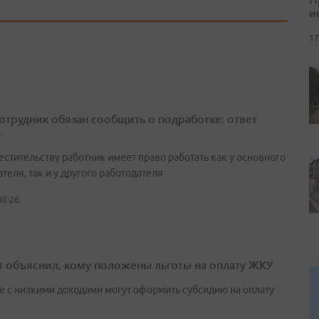
и
17
сотрудник обязан сообщить о подработке: ответ
а
естительству работник имеет право работать как у основного
теля, так и у другого работодателя
00:26
т объяснил, кому положены льготы на оплату ЖКУ
е с низкими доходами могут оформить субсидию на оплату