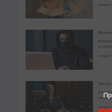
сегодня, 
Мошенн
Вредоно
источни
сегодня, 
Число 
Ежегодн
Пр
миллион
сегодня, 