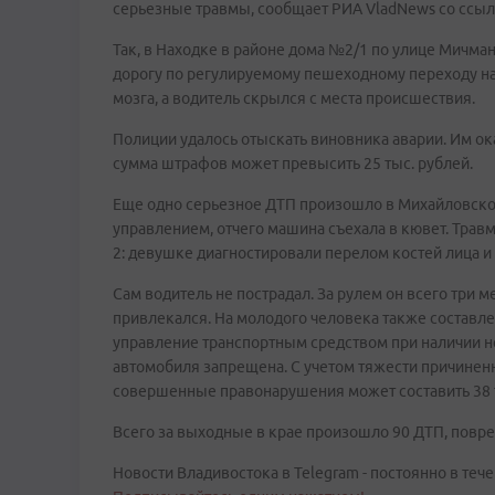
серьезные травмы, сообщает РИА VladNews со ссы
Так, в Находке в районе дома №2/1 по улице Мичм
дорогу по регулируемому пешеходному переходу на
мозга, а водитель скрылся с места происшествия.
Полиции удалось отыскать виновника аварии. Им ок
сумма штрафов может превысить 25 тыс. рублей.
Еще одно серьезное ДТП произошло в Михайловском 
управлением, отчего машина съехала в кювет. Трав
2: девушке диагностировали перелом костей лица и
Сам водитель не пострадал. За рулем он всего три 
привлекался. На молодого человека также составлен
управление транспортным средством при наличии н
автомобиля запрещена. С учетом тяжести причине
совершенные правонарушения может составить 38 т
Всего за выходные в крае произошло 90 ДТП, повр
Новости Владивостока в Telegram - постоянно в тече