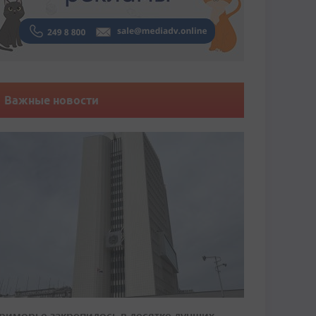
Важные новости
риморье закрепилось в десятке лучших