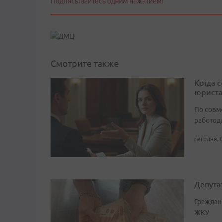
Подписывайтесь одним нажатием!
Смотрите также
Когда 
юрист
По совм
работода
сегодня, 
Депута
Граждан
ЖКУ