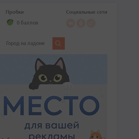
Пробки
Социальные сети
0 баллов
Город на ладони