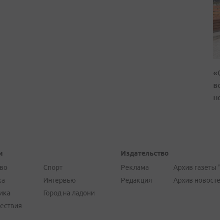
«
в
н
и
Издательство
во
Спорт
Реклама
Архив газеты 
ка
Интервью
Редакция
Архив новост
ика
Город на ладони
ествия