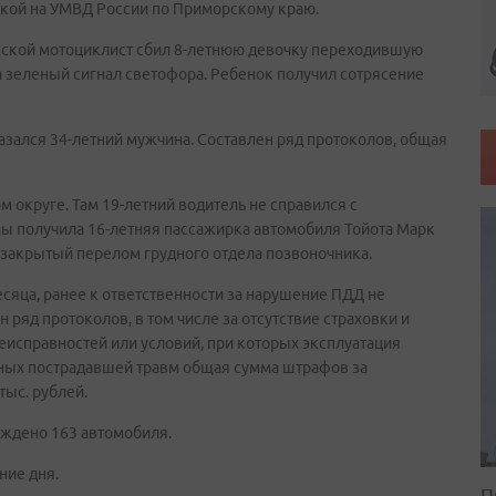
лкой на УМВД России по Приморскому краю.
анской мотоциклист сбил 8-летнюю девочку переходившую
 зеленый сигнал светофора. Ребенок получил сотрясение
азался 34-летний мужчина. Составлен ряд протоколов, общая
округе. Там 19-летний водитель не справился с
мы получила 16-летняя пассажирка автомобиля Тойота Марк
 закрытый перелом грудного отдела позвоночника.
месяца, ранее к ответственности за нарушение ПДД не
 ряд протоколов, в том числе за отсутствие страховки и
еисправностей или условий, при которых эксплуатация
нных пострадавшей травм общая сумма штрафов за
ыс. рублей.
еждено 163 автомобиля.
ние дня.
П