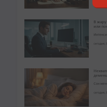
В жару
или по
Интенси
сегодня, 
Нехват
демен
Сон мен
сегодня, 