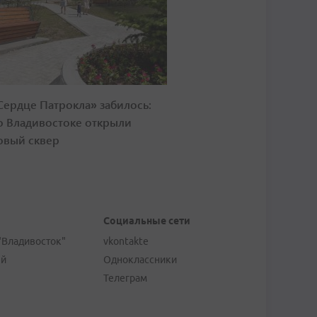
Сердце Патрокла» забилось:
о Владивостоке открыли
овый сквер
Социальные сети
"Владивосток"
vkontakte
ей
Одноклассники
Телеграм