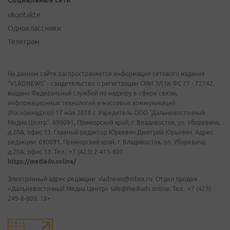
Социальные сети
vkontakte
Одноклассники
Телеграм
На данном сайте распространяется информация сетевого издания
"VLADNEWS" - свидетельство о регистрации СМИ ЭЛ № ФС 77 - 72742,
выдано Федеральной службой по надзору в сфере связи,
информационных технологий и массовых коммуникаций
(Роскомнадзор) 17 мая 2018 г. Учредитель ООО "Дальневосточный
Медиа Центр". 690091, Приморский край, г. Владивосток, ул. Уборевича,
д.20А, офис 13. Главный редактор Юркевич Дмитрий Юрьевич. Адрес
редакции: 690091, Приморский край, г. Владивосток, ул. Уборевича,
д.20А, офис 13. Тел.: +7 (423) 2-415-600.
https://mediadv.online/
Электронный адрес редакции: vladnews@inbox.ru. Отдел продаж
«Дальневосточный Медиа Центр» sale@mediadv.online. Тел.: +7 (423)
249-8-800. 18+