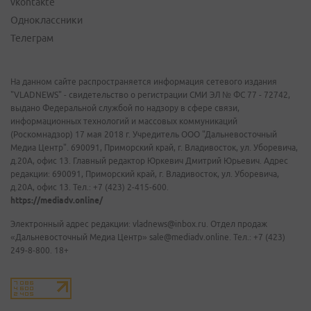
vkontakte
Одноклассники
Телеграм
На данном сайте распространяется информация сетевого издания
"VLADNEWS" - свидетельство о регистрации СМИ ЭЛ № ФС 77 - 72742,
выдано Федеральной службой по надзору в сфере связи,
информационных технологий и массовых коммуникаций
(Роскомнадзор) 17 мая 2018 г. Учредитель ООО "Дальневосточный
Медиа Центр". 690091, Приморский край, г. Владивосток, ул. Уборевича,
д.20А, офис 13. Главный редактор Юркевич Дмитрий Юрьевич. Адрес
редакции: 690091, Приморский край, г. Владивосток, ул. Уборевича,
д.20А, офис 13. Тел.: +7 (423) 2-415-600.
https://mediadv.online/
Электронный адрес редакции: vladnews@inbox.ru. Отдел продаж
«Дальневосточный Медиа Центр» sale@mediadv.online. Тел.: +7 (423)
249-8-800. 18+