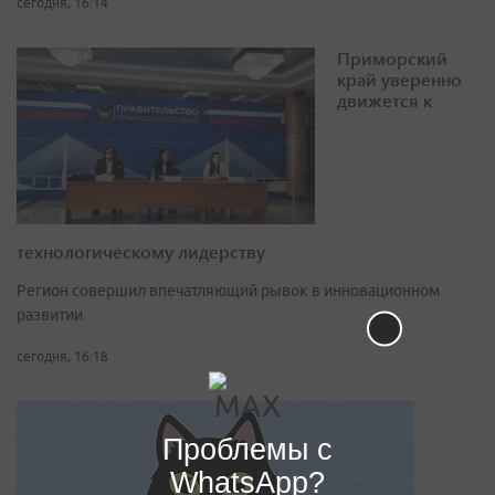
сегодня, 16:14
Приморский
край уверенно
движется к
технологическому лидерству
Регион совершил впечатляющий рывок в инновационном
развитии
сегодня, 16:18
Проблемы с
WhatsApp?