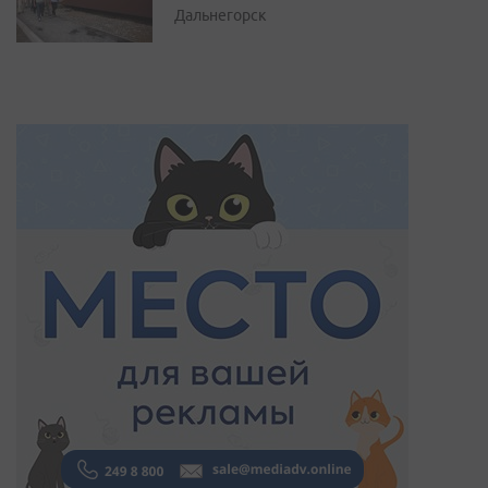
Дальнегорск