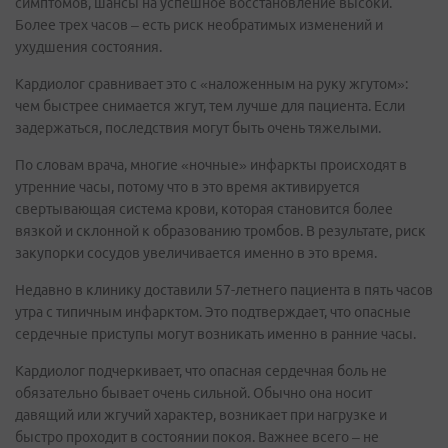
симптомов, шансы на успешное восстановление высоки.
Более трех часов – есть риск необратимых изменений и
ухудшения состояния.
Кардиолог сравнивает это с «наложенным на руку жгутом»:
чем быстрее снимается жгут, тем лучше для пациента. Если
задержаться, последствия могут быть очень тяжелыми.
По словам врача, многие «ночные» инфаркты происходят в
утренние часы, потому что в это время активируется
свертывающая система крови, которая становится более
вязкой и склонной к образованию тромбов. В результате, риск
закупорки сосудов увеличивается именно в это время.
Недавно в клинику доставили 57-летнего пациента в пять часов
утра с типичным инфарктом. Это подтверждает, что опасные
сердечные приступы могут возникать именно в ранние часы.
Кардиолог подчеркивает, что опасная сердечная боль не
обязательно бывает очень сильной. Обычно она носит
давящий или жгучий характер, возникает при нагрузке и
быстро проходит в состоянии покоя. Важнее всего – не