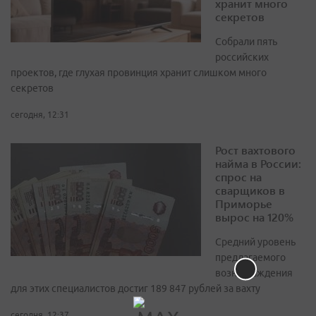
хранит много
секретов
Собрали пять
российских
проектов, где глухая провинция хранит слишком много
секретов
сегодня, 12:31
Рост вахтового
найма в России:
спрос на
сварщиков в
Приморье
вырос на 120%
Средний уровень
предлагаемого
вознаграждения
для этих специалистов достиг 189 847 рублей за вахту
сегодня, 12:37