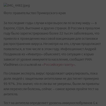
Фото: правительство Приморского края
За последние годы случаи кори выросли по всему миру — в
Европе, США, Вьетнаме и других странах. В России в прошлом
году было зарегистрировано более 22 тысяч заболевших, что
привело к проведению массовой вакцинации для остановки
распространения вируса. Несмотря на это, случаи продолжают
появляться, в том числе в этом году. Инфекционист Андрей
Поздняков из «Инвитро» объясняет, что ситуация с корью
зависит от уровня иммунитета населения, сообщает РИА
VladNews со ссылкой на
«Российскую газету»
.
По словам эксперта, вирус продолжает циркулировать, пока
доля людей с защитными антителами не достигнет примерно
95-97%. Это значит, что если вы не уверены, были ли привиты
или перенесли болезнь, сейчас – самое время пройти тест на
антитела.
Тест на антитела определяет уровень иммуноглобулинов G к