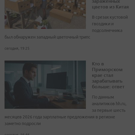
зараженных
цветов из Китая
В срезах кустовой
гвоздики и
подсолнечника
был обнаружен западный цветочный трипс
сегодня, 19:25
Кто в
Приморском
крае стал
зарабатывать
больше: ответ
По данным
аналитиков hh.ru,
за первые шесть
месяцев 2026 года зарплатные предложения в регионе
заметно подросли
сегодня, 16:46