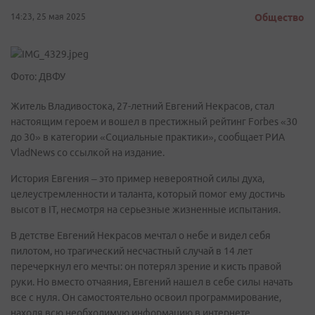
14:23, 25 мая 2025
Общество
Фото: ДВФУ
Житель Владивостока, 27-летний Евгений Некрасов, стал
настоящим героем и вошел в престижный рейтинг Forbes «30
до 30» в категории «Социальные практики», сообщает РИА
VladNews со ссылкой на издание.
История Евгения – это пример невероятной силы духа,
целеустремленности и таланта, который помог ему достичь
высот в IT, несмотря на серьезные жизненные испытания.
В детстве Евгений Некрасов мечтал о небе и видел себя
пилотом, но трагический несчастный случай в 14 лет
перечеркнул его мечты: он потерял зрение и кисть правой
руки. Но вместо отчаяния, Евгений нашел в себе силы начать
все с нуля. Он самостоятельно освоил программирование,
находя всю необходимую информацию в интернете.