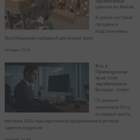
зараженных
цветов из Китая
В срезах кустовой
гвоздики и
подсолнечника
был обнаружен западный цветочный трипс
сегодня, 19:25
Кто в
Приморском
крае стал
зарабатывать
больше: ответ
По данным
аналитиков hh.ru,
за первые шесть
месяцев 2026 года зарплатные предложения в регионе
заметно подросли
сегодня, 16:46