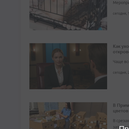
Мероприя
сегодня, 
Как ух
откров
Чаще вс
сегодня, 
В Прим
цветов
В среза
Пр
западны