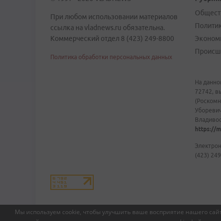
Общест
При любом использовании материалов
Полити
ссылка на vladnews.ru обязательна.
Коммерческий отдел 8 (423) 249-8800
Эконом
Происш
Политика обработки персональных данных
На данно
72742, в
(Роскомн
Уборевич
Владивост
https://m
Электрон
(423) 249
Мы используем cookie, чтобы улучшить ваше восприятие нашего сайт