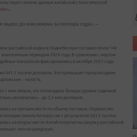
етельствуют свежие данные китайской статистической
айм
».
е вырос до максимума за полтора года», –
вок российской водки в Поднебесную составил почти 140
 с аналогичным периодом 2024 года. В сравнении с мартом
одобные показатели фиксировались в октябре 2023 года.
ил 441,1 тысячи долларов. Это превышает прошлогодние
мартовские – на 60 %.
л 1 млн литров, что почти вдвое больше уровня годичной
льно увеличилась – до 3,3 млн долларов.
алась на третьем месте по объему поставок. Первенство
 позицию заняла Белоруссия с результатом 203,5 тысячи
лась на второе место: Китай потратил на закупку российской
 меньше, чем на шведскую.
П