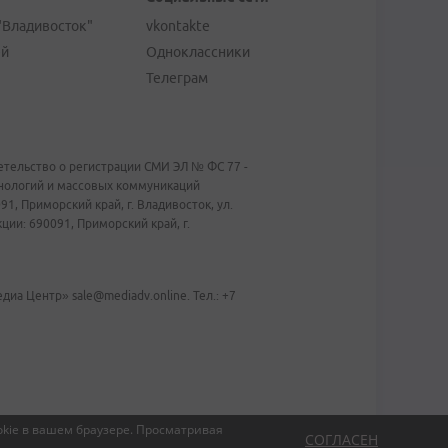
"Владивосток"
vkontakte
ей
Одноклассники
Телеграм
тельство о регистрации СМИ ЭЛ № ФС 77 -
хнологий и массовых коммуникаций
1, Приморский край, г. Владивосток, ул.
ии: 690091, Приморский край, г.
иа Центр» sale@mediadv.online. Тел.: +7
kie в вашем браузере.
Просматривая
СОГЛАСЕН