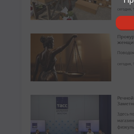
сегодня, 
Прокур
женщи
Поводом
сегодня, 
Речной
Заметн
Здесь по
магазин
физкуль