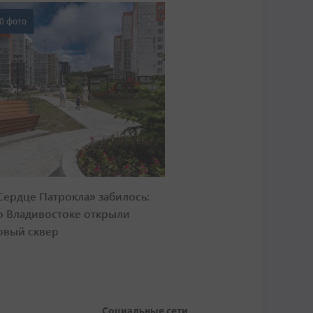
0 фото
Сердце Патрокла» забилось:
о Владивостоке открыли
овый сквер
Социальные сети