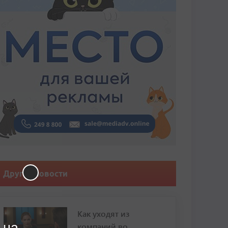
Другие новости
Как уходят из
 на
компаний во