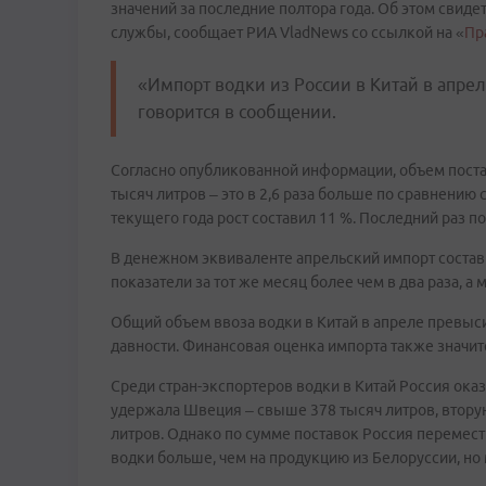
значений за последние полтора года. Об этом свид
службы, сообщает РИА VladNews со ссылкой на «
Пр
«Импорт водки из России в Китай в апрел
говорится в сообщении.
Согласно опубликованной информации, объем поста
тысяч литров – это в 2,6 раза больше по сравнению
текущего года рост составил 11 %. Последний раз п
В денежном эквиваленте апрельский импорт состав
показатели за тот же месяц более чем в два раза, а 
Общий объем ввоза водки в Китай в апреле превыси
давности. Финансовая оценка импорта также значите
Среди стран-экспортеров водки в Китай Россия оказ
удержала Швеция – свыше 378 тысяч литров, вторую
литров. Однако по сумме поставок Россия перемести
водки больше, чем на продукцию из Белоруссии, но