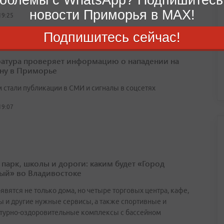
новости Приморья в MAX!
19:25
Подпишитесь сейчас!
атура проверяет информацию о нападении на
ну в Приморье
 стали публикации в СМИ и сигналы в соцсетях
19:07
 парк, школы и дороги: каким будет «Город
ый» во Владивостоке
явятся не только дома, но четыре торговых центра, кафе,
ы и другие нужные сервисы, а также спортивные и
турно-оздоровительные комплексы с бассейном