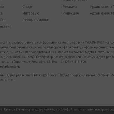
во
Спорт
Реклама
Архив газеты 
ка
Интервью
Редакция
Архив новост
ика
Город на ладони
ествия
м сайте распространяется информация сетевого издания "VLADNEWS" - свиде
ыдано Федеральной службой по надзору в сфере связи, информационных те
адзор) 17 мая 2018 г. Учредитель ООО "Дальневосточный Медиа Центр". 69009
а, д.20А, офис 13. Главный редактор Юркевич Дмитрий Юрьевич. Адрес редакц
ок, ул. Уборевича, д.20А, офис 13. Тел.: +7 (423) 2-415-600.
ediadv.online/
ный адрес редакции: vladnews@inbox.ru. Отдел продаж «Дальневосточный Мед
-8-800. 18+
а. Вы можете увидеть, сохраненные cookie-файлы с помощью настроек coo