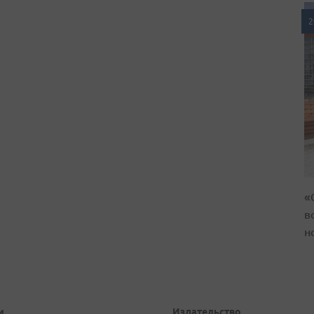
2
«
в
н
и
Издательство