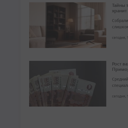
Тайны 
хранит
Собрали 
слишком
сегодня, 
Рост в
Примор
Средний
специали
сегодня, 