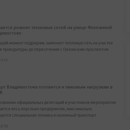
ается ремонт тепловых сетей на улице Фонтанной
дивостоке
ящий момент подрядчик заменяет тепловую сеть на участке
ия прокуратуры до пересечения с Океанским проспектом
11:11
рт Владивостока готовится к пиковым нагрузкам в
Ф
живанию официальных делегаций и участников мероприятия
ается весь персонал предприятия, максимально
вуется специальная техника и наземный транспорт
12:15