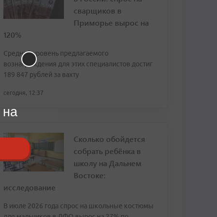
сварщиков в
Приморье вырос на
120%
Средний уровень предлагаемого
вознаграждения для этих специалистов достиг
189 847 рублей за вахту
сегодня, 12:37
 на
Сколько обойдется
собрать ребёнка в
школу на Дальнем
Востоке:
исследование
В июле 2026 года спрос на школьные костюмы
для мальчиков в ДФО вырос на 27% по