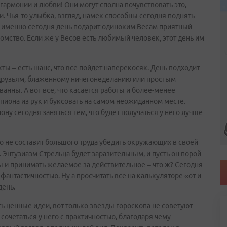
гармонии и любви! Они могут сполна почувствовать это,
и. Чья-то улыбка, взгляд, намек способны сегодня поднять
 именно сегодня день подарит одиноким Весам приятный
ство. Если же у Весов есть любимый человек, этот день им
кты – есть шанс, что все пойдет наперекосяк. День подходит
, друзьям, блаженному ничегонеделанию или простым
нны. А вот все, что касается работы и более-менее
рпиона из рук и буксовать на самом неожиданном месте.
у сегодня заняться тем, что будет получаться у него лучше
о не составит большого труда убедить окружающих в своей
 Энтузиазм Стрельца будет заразительным, и пусть он порой
 и принимать желаемое за действительное – что ж? Сегодня
антастичностью. Ну а просчитать все на калькуляторе «от и
день.
ть ценные идеи, вот только звезды гороскопа не советуют
сочетаться у него с практичностью, благодаря чему