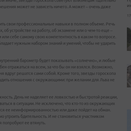
 или иначе, звезды гороскопа советуют Близнецам тщательно
и
 решения может не зависеть ничего. А может – очень даже
17
ть свои профессиональные навыки в полном объеме. Речь
, об устройстве на работу, об экзамене или о чем-то еще –
 или себе самому свою компетентность в каком-то вопросе.
бладает нужным набором знаний и умений, чтобы не ударить
нутренний барометр будет показывать «солнечно», и любые
бен отражаться на всем, за что бы он ни взялся. Возможно,
дня вдруг решатся сами собой. Кроме того, звезды гороскопа
ладить отношения с окружающими: при желании для Льва не
ность. День не наделяет ее ловкостью и быстротой реакции,
аться в ситуации. Не исключено, что кто-то из окружающих
тся ее неинформированностью или даже пойдет на обман.
 утроить бдительность. И не становиться участником
 попробуют ее втянуть.