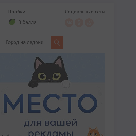
Пробки
Социальные сети
3 балла
Город на ладони