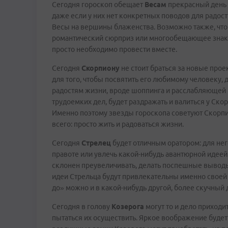
Сегодня гороскоп обещает
Весам
прекрасный день 
даже если у них нет конкретных поводов для радост
Весы на вершины блаженства. Возможно также, что
романтический сюрприз или многообещающее знаком
просто необходимо провести вместе.
Сегодня
Скорпиону
не стоит браться за новые прое
для того, чтобы посвятить его любимому человеку
радостям жизни, вроде шоппинга и расслабляющей ва
трудоемких дел, будет раздражать и валиться у Ско
Именно поэтому звезды гороскопа советуют Скорпион
всего: просто жить и радоваться жизни.
Сегодня
Стрелец
будет отличным оратором: для нег
правоте или увлечь какой-нибудь авантюрной идеей.
склонен преувеличивать, делать поспешные выводы
идеи Стрельца будут привлекательны именно своей ф
до» можно и в какой-нибудь другой, более скучный 
Сегодня в голову
Козерога
могут то и дело приходи
пытаться их осуществить. Яркое воображение будет 