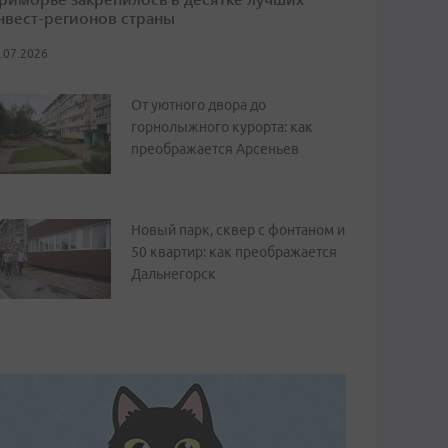
нвест-регионов страны
.07.2026
От уютного двора до
горнолыжного курорта: как
преображается Арсеньев
Новый парк, сквер с фонтаном и
50 квартир: как преображается
Дальнегорск