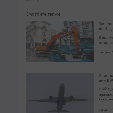
Смотрите также
Заверш
во Вла
В насто
от здан
сегодня, 
Аэропо
дни ВЭ
К обслу
привлек
задейст
сегодня, 