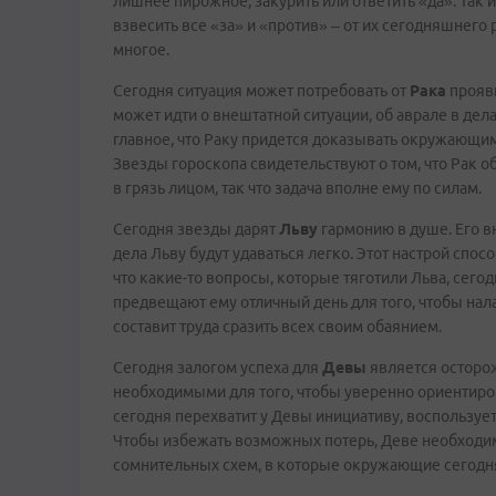
лишнее пирожное, закурить или ответить «да». Так
взвесить все «за» и «против» – от их сегодняшнего
многое.
Сегодня ситуация может потребовать от
Рака
прояви
может идти о внештатной ситуации, об аврале в делах
главное, что Раку придется доказывать окружающим
Звезды гороскопа свидетельствуют о том, что Рак о
в грязь лицом, так что задача вполне ему по силам.
Сегодня звезды дарят
Льву
гармонию в душе. Его в
дела Льву будут удаваться легко. Этот настрой спосо
что какие-то вопросы, которые тяготили Льва, сего
предвещают ему отличный день для того, чтобы на
составит труда сразить всех своим обаянием.
Сегодня залогом успеха для
Девы
является осторож
необходимыми для того, чтобы уверенно ориентиров
сегодня перехватит у Девы инициативу, воспользуе
Чтобы избежать возможных потерь, Деве необходимо
сомнительных схем, в которые окружающие сегодня