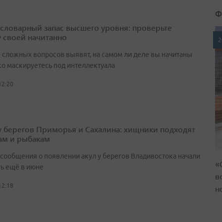
Ф
а словарный запас высшего уровня: проверьте
у своей начитанно
2
0 сложных вопросов выявят, на самом ли деле вы начитаны
ко маскируетесь под интеллектуала
12:20
у берегов Приморья и Сахалина: хищники подходят
ам и рыбакам
сообщения о появлении акул у берегов Владивостока начали
«
ть ещё в июне
в
12:18
н