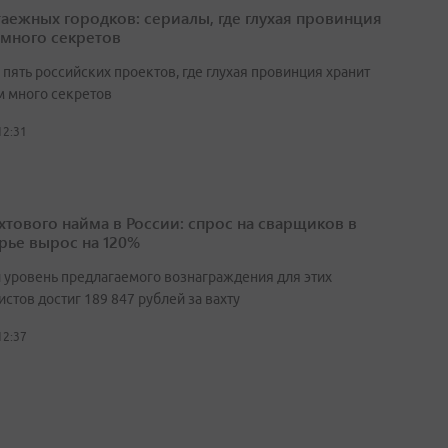
таежных городков: сериалы, где глухая провинция
 много секретов
пять российских проектов, где глухая провинция хранит
 много секретов
12:31
ахтового найма в России: спрос на сварщиков в
ье вырос на 120%
 уровень предлагаемого вознаграждения для этих
стов достиг 189 847 рублей за вахту
12:37