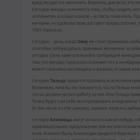
вряд ли удастся закончить. Впрочем, для всех, кто н
Сегодня звезды склоняют к тому, чтобы сходить на п
шоппингом, в конце концов – всласть помечтать. Пра
мечтами, но удовольствия доставят предостаточно. 
1001 Гороскоп.
Сегодня – день, когда
Овну
не стоит принимать люб
способен заблуждаться, принимая желаемое за дейс
сегодня Овну замечательной и требующей немедлен
том, что звезды гороскопа склоняют его к необдум
может спокойно наслаждаться жизнью, оставив ва
Сегодня
Тельцу
придется проявить всю возможную 
Возможно, начальству покажется, что на Тельца мож
что он должен делать работу за них. Или Тельца пр
Телец будет сам себя эксплуатировать и подгонять! 
(в том числе и себе самому), заранее запасясь наб
Сегодня
Близнецы
могут испытать какой-нибудь соб
привлекательное предложение или же они познако
пола. А может быть, Близнецам придется бороться с 