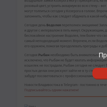
воздушные замки Козерога могут приобретать, на п
розовый цвет, устроить аквариум во всю стену – во
могут толпиться сегодня у Козерога в голове. Впроче
запомнить, чтобы как следует обдумать в какой-нибу
Сегодня день
Водолея
переполнен эмоциями! Заплак
и другое с интервалом в пять минут. Окружающим,
беспокойное настроение Водолея, тем более что св
самый неподходящий момент. Впрочем, если Водолей
его оружием, помогая преодолевать преграды и доб
Пр
Сегодня
Рыбам
необходимо быть внимательнее в д
исключено, что Рыбам не будет хватать информации
кошелек не пострадали, Рыбам сегодня не следует бр
простых делах они рискуют зайти не в ту степь! Впр
забудут посоветоваться с профессионалами.
Новости Владивостока в Telegram - постоянно в тече
Подписывайтесь одним нажатием!