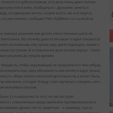
е относится к работоголикам, этот день очень даже неплох.
рогулку или в кино, пообщаться с друзьями, заняться
вда, сегодняшние мечты, скорее всего, так и останутся
А это уже немало, сообщает РИА VladNews со ссылкой на
ые важные решения или делать ответственные шаги: он
твительное. Вот почему даже если какая-то идея покажется
ного исполнения, ему лучше пару дней подождать, помня о
анным поступкам. В остальном же день вполне хорош – Овен
жные решения до лучших времен.
твердость, чтобы окружающие не нагрузили его чем-нибудь.
но взвалить еще одну обязанность или коллеги вдруг решат,
ивлекут к общественно-полезной деятельности; а может быть,
Так или иначе, сегодня Тельцу стоит научиться говорить «нет»
ором вежливых отказов.
лазн. Есть вероятность того, что им поступит
мятся с симпатичным представителем противоположного
желанием сделать что-то запретное – к примеру, съесть
П