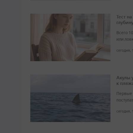
Тест н
глубин
Всего 1
или лов
сегодня, 
Акулы 
к пляж
Первые 
поступа
сегодня, 