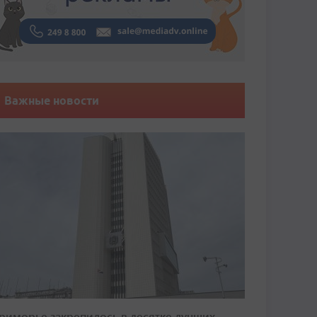
Важные новости
риморье закрепилось в десятке лучших