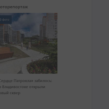
оторепортаж
0 фото
Сердце Патрокла» забилось:
о Владивостоке открыли
овый сквер