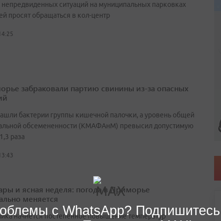
е непредвиденных ситуаций на муниципальных парковках
ей просят обращаться в кол-центр
14:25
орье забраковали партию свинины из-за опасных
ий
нашли бактерии группы кишечной палочки, а уровень общей
альной обсемененности (КМАФАнМ) превысил допустимую
1,3 раза
13:43
ары и ясная неделя: погода в Приморье
ально меняется
облемы с WhatsApp? Подпишитесь
ника начнётся постепенное повышение температур