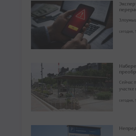
Экспер
перера
Злоумыш
сегодня, 
Набере
преобр
Сейчас 
участке
сегодня, 
Непред