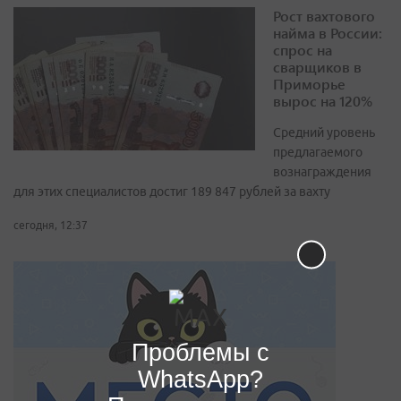
Рост вахтового
найма в России:
спрос на
сварщиков в
Приморье
вырос на 120%
Средний уровень
предлагаемого
вознаграждения
для этих специалистов достиг 189 847 рублей за вахту
сегодня, 12:37
Проблемы с
WhatsApp?