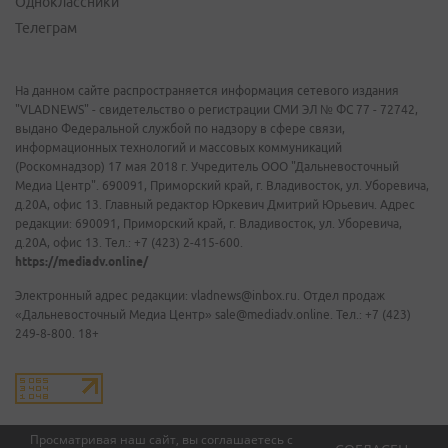
Одноклассники
Телеграм
На данном сайте распространяется информация сетевого издания
"VLADNEWS" - свидетельство о регистрации СМИ ЭЛ № ФС 77 - 72742,
выдано Федеральной службой по надзору в сфере связи,
информационных технологий и массовых коммуникаций
(Роскомнадзор) 17 мая 2018 г. Учредитель ООО "Дальневосточный
Медиа Центр". 690091, Приморский край, г. Владивосток, ул. Уборевича,
д.20А, офис 13. Главный редактор Юркевич Дмитрий Юрьевич. Адрес
редакции: 690091, Приморский край, г. Владивосток, ул. Уборевича,
д.20А, офис 13. Тел.: +7 (423) 2-415-600.
https://mediadv.online/
Электронный адрес редакции: vladnews@inbox.ru. Отдел продаж
«Дальневосточный Медиа Центр» sale@mediadv.online. Тел.: +7 (423)
249-8-800. 18+
Просматривая наш сайт, вы соглашаетесь с