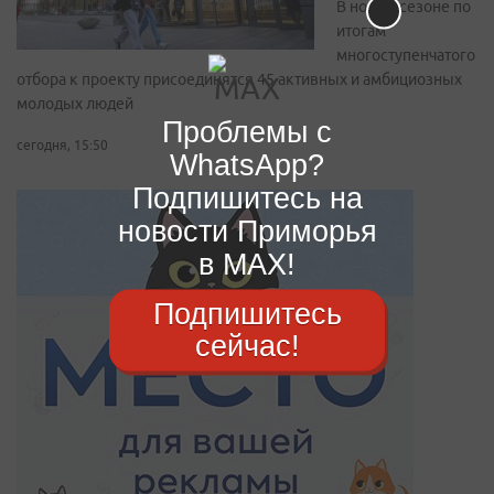
В новом сезоне по
итогам
многоступенчатого
отбора к проекту присоединятся 45 активных и амбициозных
молодых людей
Проблемы с
сегодня, 15:50
WhatsApp?
Подпишитесь на
новости Приморья
в MAX!
Подпишитесь
сейчас!