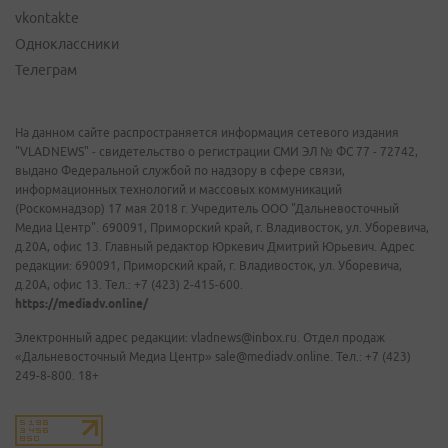
vkontakte
Одноклассники
Телеграм
На данном сайте распространяется информация сетевого издания
"VLADNEWS" - свидетельство о регистрации СМИ ЭЛ № ФС 77 - 72742,
выдано Федеральной службой по надзору в сфере связи,
информационных технологий и массовых коммуникаций
(Роскомнадзор) 17 мая 2018 г. Учредитель ООО "Дальневосточный
Медиа Центр". 690091, Приморский край, г. Владивосток, ул. Уборевича,
д.20А, офис 13. Главный редактор Юркевич Дмитрий Юрьевич. Адрес
редакции: 690091, Приморский край, г. Владивосток, ул. Уборевича,
д.20А, офис 13. Тел.: +7 (423) 2-415-600.
https://mediadv.online/
Электронный адрес редакции: vladnews@inbox.ru. Отдел продаж
«Дальневосточный Медиа Центр» sale@mediadv.online. Тел.: +7 (423)
249-8-800. 18+