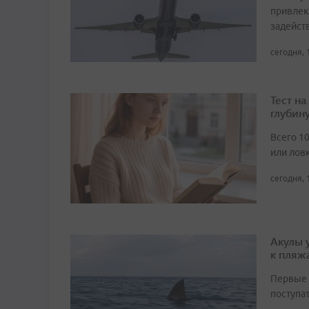
привлек
задейст
сегодня, 
Тест н
глубин
Всего 1
или лов
сегодня, 
Акулы 
к пляж
Первые 
поступа