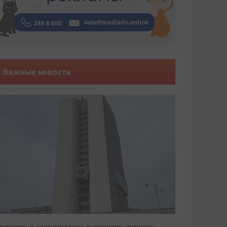
Важные новости
риморье закрепилось в десятке лучших