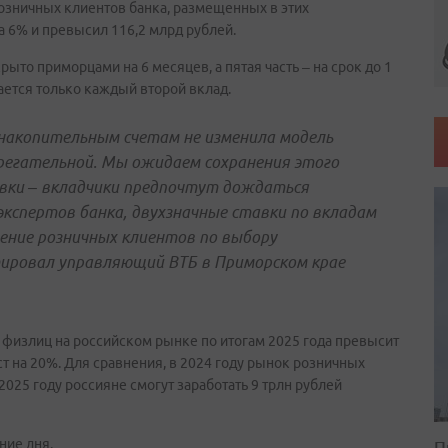
зничных клиентов банка, размещенных в этих
на 6% и превысил 116,2 млрд рублей.
ыто приморцами на 6 месяцев, а пятая часть – на срок до 1
вается только каждый второй вклад.
накопительным счетам не изменила модель
ерегательной. Мы ожидаем сохранения этого
вки – вкладчики предпочтут дождаться
экспертов банка, двухзначные ставки по вкладам
шение розничных клиентов по выбору
ировал управляющий ВТБ в Приморском крае
 физлиц на российском рынке по итогам 2025 года превысит
т на 20%. Для сравнения, в 2024 году рынок розничных
2025 году россияне смогут заработать 9 трлн рублей
ние дня.
П