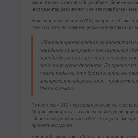
накопительных счетов. Общий объем сбережений ро
инструментах, увеличился с начала года более чем 
Большинство депозитов (72%) в портфеле банка откр
года. При этом по стране в целом на полгода откры
«Корректировка ставок по депозитам и 
поведения приморцев – она остается сб
тренда даже при снижении ключевой ста
окончания срока депозита. По прогнозам 
с нами надолго, что будет влиять на ре
инструмента сбережений», - прокоммент
Игорь Кувыкин.
По прогнозам ВТБ, портфель привлеченных средств
69 трлн рублей, показав совокупный годовой прирос
сбережений увеличился на 28%. По оценке банка, в 
процентного дохода.
Новости Владивостока в Telegram - постоянно в тече