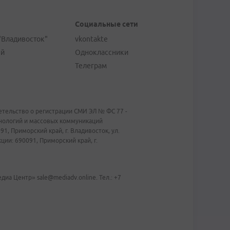
Социальные сети
"Владивосток"
vkontakte
ей
Одноклассники
Телеграм
тельство о регистрации СМИ ЭЛ № ФС 77 -
хнологий и массовых коммуникаций
1, Приморский край, г. Владивосток, ул.
ии: 690091, Приморский край, г.
иа Центр» sale@mediadv.online. Тел.: +7