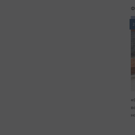
Ф
2
«
в
н