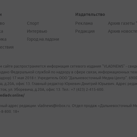
и
Издательство
во
Спорт
Реклама
Архив газеты 
ка
Интервью
Редакция
Архив новост
ика
Город на ладони
ествия
м сайте распространяется информация сетевого издания "VLADNEWS" - свиде
ыдано Федеральной службой по надзору в сфере связи, информационных те
адзор) 17 мая 2018 г. Учредитель ООО "Дальневосточный Медиа Центр". 69009
а, д.20А, офис 13. Главный редактор Юркевич Дмитрий Юрьевич. Адрес редакц
ок, ул. Уборевича, д.20А, офис 13. Тел.: +7 (423) 2-415-600.
ediadv.online/
ный адрес редакции: vladnews@inbox.ru. Отдел продаж «Дальневосточный Мед
-8-800. 18+