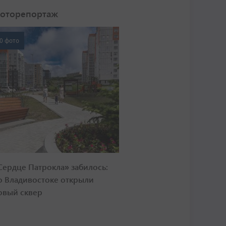
оторепортаж
0 фото
Сердце Патрокла» забилось:
о Владивостоке открыли
овый сквер