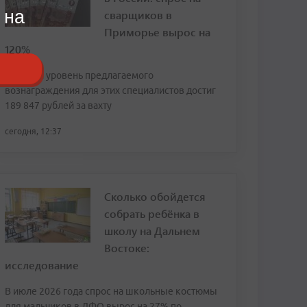
 на
сварщиков в
Приморье вырос на
120%
Средний уровень предлагаемого
вознаграждения для этих специалистов достиг
189 847 рублей за вахту
сегодня, 12:37
Сколько обойдется
собрать ребёнка в
школу на Дальнем
Востоке:
исследование
В июле 2026 года спрос на школьные костюмы
для мальчиков в ДФО вырос на 27% по