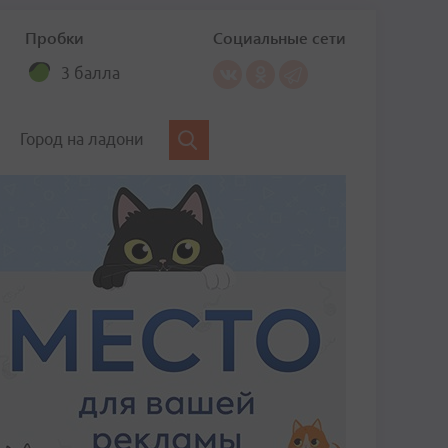
Пробки
Социальные сети
3 балла
Город на ладони