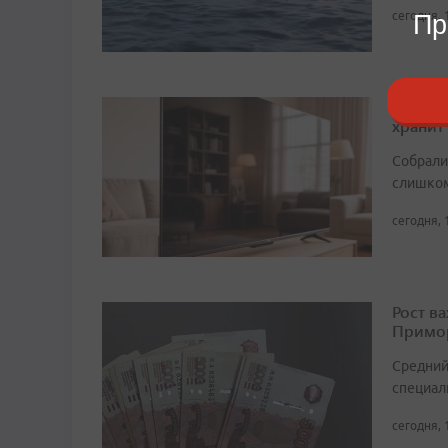
сегодня, 
Пр
Тайны 
хранит
Собрали 
слишком
сегодня, 
Рост в
Примор
Средний
специали
сегодня, 