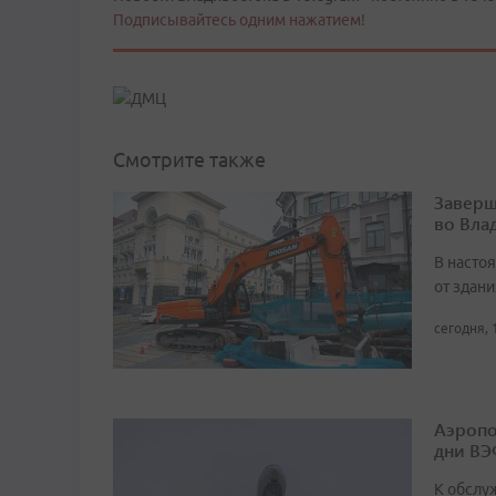
Подписывайтесь одним нажатием!
Смотрите также
Заверш
во Вла
В насто
от здан
сегодня, 
Аэропо
дни ВЭ
К обслу