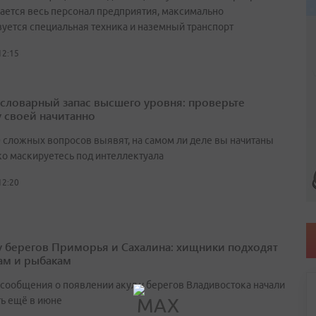
ается весь персонал предприятия, максимально
вуется специальная техника и наземный транспорт
12:15
а словарный запас высшего уровня: проверьте
у своей начитанно
0 сложных вопросов выявят, на самом ли деле вы начитаны
ко маскируетесь под интеллектуала
12:20
у берегов Приморья и Сахалина: хищники подходят
ам и рыбакам
сообщения о появлении акул у берегов Владивостока начали
ть ещё в июне