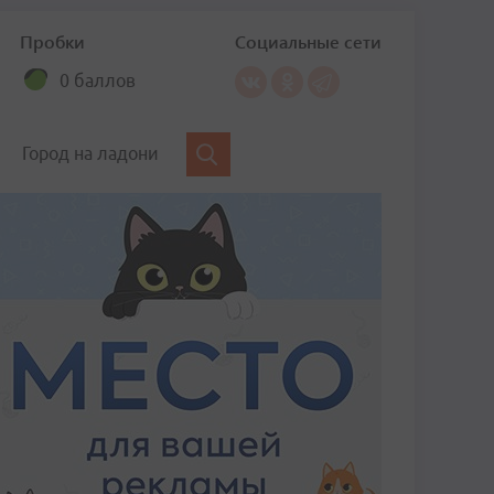
Пробки
Социальные сети
0 баллов
Город на ладони