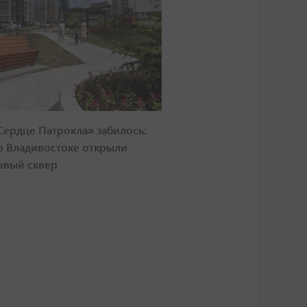
Сердце Патрокла» забилось:
о Владивостоке открыли
овый сквер