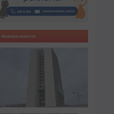
Важные новости
риморье закрепилось в десятке лучших