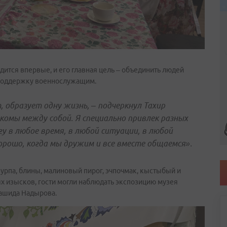
дится впервые, и его главная цель – объединить людей
 поддержку военнослужащим.
 образует одну жизнь, – подчеркнул Тахир
акомы между собой. Я специально привлек разных
гу в любое время, в любой ситуации, в любой
хорошо, когда мы дружим и все вместе общаемся».
шурпа, блины, малиновый пирог, эчпочмак, кыстыбый и
 изысков, гости могли наблюдать экспозицию музея
Рашида Надырова.