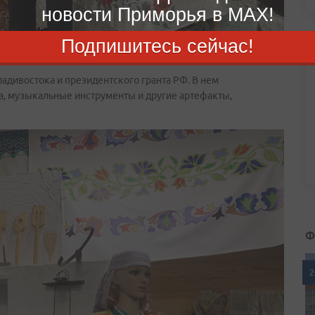
новости Приморья в MAX!
Подпишитесь сейчас!
адивостока и президентского гранта РФ. В нем
, музыкальные инструменты и другие артефакты,
Ф
2