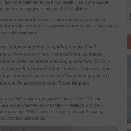
то проходит реабилитацию в госпитале ТОФ. Гости смогли
 башкирского народов, сообщает РИА VladNews.
кирской общины Приморья, а также военнослужащие и
ской атмосфере они рассказывали свои истории, вспоминали
с культурой народов.
асс по приготовлению традиционных блюд
ики Отечества у нас – это ребята, которые
еликой Отечественной войне, и, конечно, СВО», –
й татаро-башкирской общественной организации
общественной организации «Курултай (конгресс)
брания Приморского края Тахир Ибашев.
астник СВО и кураист, родом из Баймака, Республики
 Еще одним участником стал Иван Ильченко, который
ннослужащие ТОФ: капитан 1-го ранга Наиль Рязапов,
о ранга Урал Сафуганов.
П