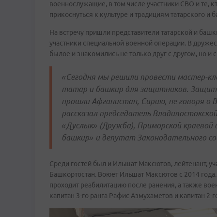
военнослужащие, в том числе участники СВО и те, к
прикоснуться к культуре и традициям татарского и
На встречу пришли представители татарской и баш
участники специальной военной операции. В друже
былое и знакомились не только друг с другом, но и 
«Сегодня мы решили провести мастер-кл
татар и башкир для защитников. Защитн
прошли Афганистан, Сирию, не говоря о В
рассказал председатель Владивостокско
«Дуслык» (Дружба), Приморской краевой 
башкир» и депутат Законодательного со
Среди гостей был и Ильшат Максютов, лейтенант, уч
Башкортостан. Воюет Ильшат Максютов с 2014 года.
проходит реабилитацию после ранения, а также вое
капитан 3-го ранга Рафис Азмухаметов и капитан 2-г