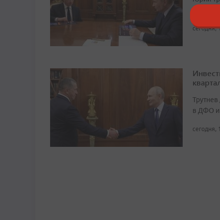
состоят
сегодня, 
Инвест
кварта
Трутнев
в ДФО и
сегодня, 