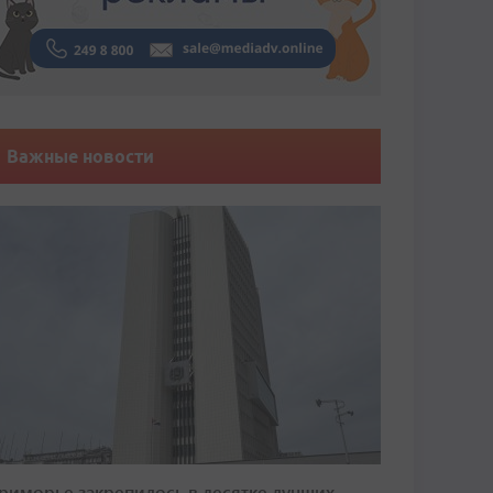
Важные новости
риморье закрепилось в десятке лучших