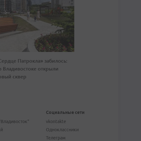
Сердце Патрокла» забилось:
о Владивостоке открыли
овый сквер
Социальные сети
"Владивосток"
vkontakte
ей
Одноклассники
Телеграм