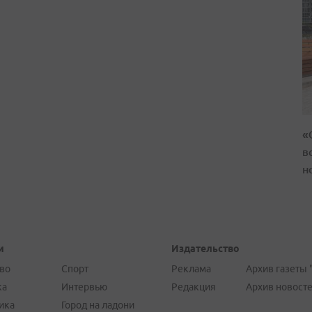
«
в
н
и
Издательство
во
Спорт
Реклама
Архив газеты 
ка
Интервью
Редакция
Архив новост
ика
Город на ладони