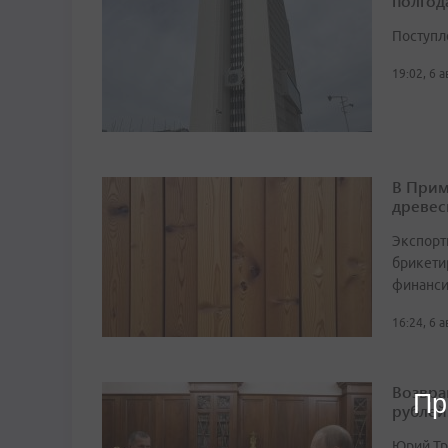
полгод
Поступл
19:02, 6 
В Прим
древес
Экспорт
брикетир
финанси
16:24, 6 
Возвра
Пр
рублей
Юрий Тр