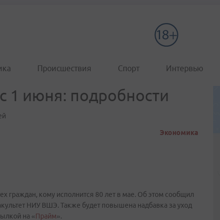
ика
Происшествия
Спорт
Интервью
с 1 июня: подробности
ей
Экономика
х граждан, кому исполнится 80 лет в мае. Об этом сообщил
культет НИУ ВШЭ. Также будет повышена надбавка за уход
ылкой на «
Прайм
».