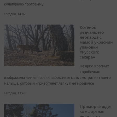
культурную программу
сегодня, 14:02
Котёнок
редчайшего
леопарда с
мамой украсили
упаковки
«Русского
сахара»
На ярко-красных
коробочках
изображена нежная сцена: заботливая мать смотрит на своего
малыша, который игриво тянет лапку к её мордочке
сегодня, 13:48
Приморье ждет
комфортная
неделя: от