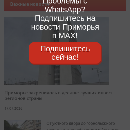
Проблемы с
Важные новости
WhatsApp?
Подпишитесь на
новости Приморья
в MAX!
Подпишитесь
сейчас!
Приморье закрепилось в десятке лучших инвест-
регионов страны
17.07.2026
От уютного двора до горнолыжного
курорта: как преображается Арсеньев