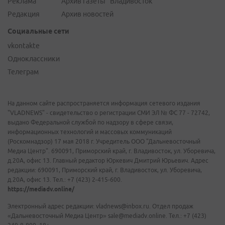
Реклама
Архив газеты "Владивосток"
Редакция
Архив новостей
Социальные сети
vkontakte
Одноклассники
Телеграм
На данном сайте распространяется информация сетевого издания
"VLADNEWS" - свидетельство о регистрации СМИ ЭЛ № ФС 77 - 72742,
выдано Федеральной службой по надзору в сфере связи,
информационных технологий и массовых коммуникаций
(Роскомнадзор) 17 мая 2018 г. Учредитель ООО "Дальневосточный
Медиа Центр". 690091, Приморский край, г. Владивосток, ул. Уборевича,
д.20А, офис 13. Главный редактор Юркевич Дмитрий Юрьевич. Адрес
редакции: 690091, Приморский край, г. Владивосток, ул. Уборевича,
д.20А, офис 13. Тел.: +7 (423) 2-415-600.
https://mediadv.online/
Электронный адрес редакции: vladnews@inbox.ru. Отдел продаж
«Дальневосточный Медиа Центр» sale@mediadv.online. Тел.: +7 (423)