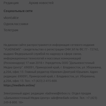
Редакция
Архив новостей
Социальные сети
vkontakte
Одноклассники
Телеграм
На данном сайте распространяется информация сетевого издания
"VLADNEWS" - свидетельство о регистрации СМИ ЭЛ № ФС 77 - 72742,
выдано Федеральной службой по надзору в сфере связи,
информационных технологий и массовых коммуникаций
(Роскомнадзор) 17 мая 2018 г. Учредитель ООО "Дальневосточный
Медиа Центр". 690091, Приморский край, г. Владивосток, ул. Уборевича,
д.20А, офис 13. Главный редактор Юркевич Дмитрий Юрьевич. Адрес
редакции: 690091, Приморский край, г. Владивосток, ул. Уборевича,
д.20А, офис 13. Тел.: +7 (423) 2-415-600.
https://mediadv.online/
Электронный адрес редакции: vladnews@inbox.ru. Отдел продаж
«Дальневосточный Медиа Центр» sale@mediadv.online. Тел.: +7 (423)
249-8-800. 18+