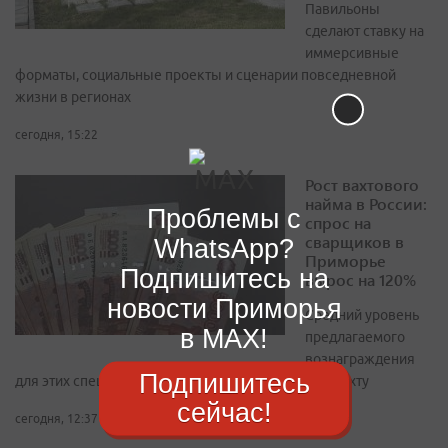
Павильоны
сделают ставку на
иммерсивные
форматы, социальные проекты и сценарии повседневной
жизни в регионах
сегодня, 15:22
Рост вахтового
найма в России:
Проблемы с
спрос на
сварщиков в
WhatsApp?
Приморье
Подпишитесь на
вырос на 120%
новости Приморья
Средний уровень
в MAX!
предлагаемого
вознаграждения
Подпишитесь
для этих специалистов достиг 189 847 рублей за вахту
сейчас!
сегодня, 12:37