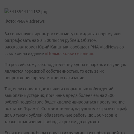
Фото: РИА VladNews
За сорванную сирень россиян могут посадить в тюрьму или
оштрафовать на 80–500 тысяч рублей. Об этом
рассказал юрист Юрий Капштык, сообщает РИА VladNews со
ссылкой на издание
«Подмосковье сегодня».
По российскому законодательству кусты в парках и на улицах
являются городской собственностью, то есть за их
повреждение предусмотрено наказание.
Так, если сорвать цветы или из корыстных побуждений
выкопать кустарник, причинив вреда более чем на 2500
рублей, то действие будет квалифицироваться преступление
по статье "Кража". Соответственно, нарушителю грозит штраф
до 80 тысяч рублей, обязательные работы до 360 часов, а
также ограничение свободы сроком до двух лет.
Если же сирень была сорвана из хулиганских побуждений, то