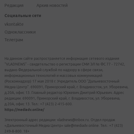
Редакция
Архив новостей
Социальные сети
vkontakte
Одноклассники
Телеграм
На данном сайте распространяется информация сетевого издания
"VLADNEWS" - свидетельство о регистрации СМИ ЭЛ № ФС 77 - 72742,
выдано Федеральной службой по надзору в сфере связи,
информационных технологий и массовых коммуникаций
(Роскомнадзор) 17 мая 2018 г. Учредитель ООО "Дальневосточный
Медиа Центр". 690091, Приморский край, г. Владивосток, ул. Уборевича,
д.20А, офис 13. Главный редактор Юркевич Дмитрий Юрьевич. Адрес
редакции: 690091, Приморский край, г. Владивосток, ул. Уборевича,
д.20А, офис 13. Тел.: +7 (423) 2-415-600.
https://mediadv.online/
Электронный адрес редакции: vladnews@inbox.ru. Отдел продаж
«Дальневосточный Медиа Центр» sale@mediadv.online. Тел.: +7 (423)
249-8-800. 18+