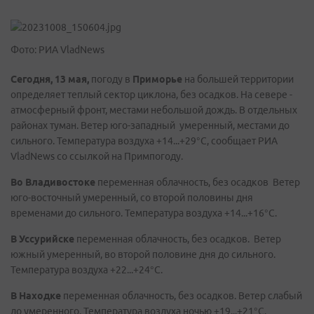
Фото: РИА VladNews
Сегодня, 13 мая,
погоду в
Приморье
на большей территории
определяет теплый сектор циклона, без осадков. На севере -
атмосферный фронт, местами небольшой дождь. В отдельных
районах туман. Ветер юго-западный умеренный, местами до
сильного. Температура воздуха +14...+29°C, сообщает РИА
VladNews со ссылкой на Примпогоду.
Во
Владивостоке
переменная облачность, без осадков Ветер
юго-восточный умеренный, со второй половины дня
временами до сильного. Температура воздуха +14...+16°C.
В
Уссурийске
переменная облачность, без осадков. Ветер
южный умеренный, во второй половине дня до сильного.
Температура воздуха +22...+24°C.
В
Находке
переменная облачность, без осадков. Ветер слабый
до умеренного. Температура воздуха ночью +19...+21°C.