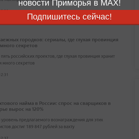
новости Приморья в MAX!
12:20
Подпишитесь сейчас!
таежных городков: сериалы, где глухая провинция
 много секретов
пять российских проектов, где глухая провинция хранит
 много секретов
12:31
ахтового найма в России: спрос на сварщиков в
ье вырос на 120%
 уровень предлагаемого вознаграждения для этих
стов достиг 189 847 рублей за вахту
12:37