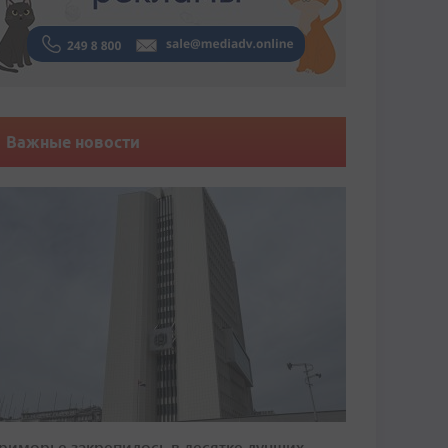
Важные новости
риморье закрепилось в десятке лучших