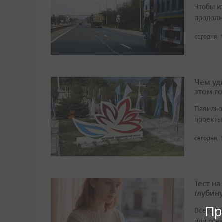
Чтобы и
продолж
сегодня, 
Чем уд
этом г
Павильо
проекты
сегодня, 
Тест н
глубин
Пр
Всего 1
или лов