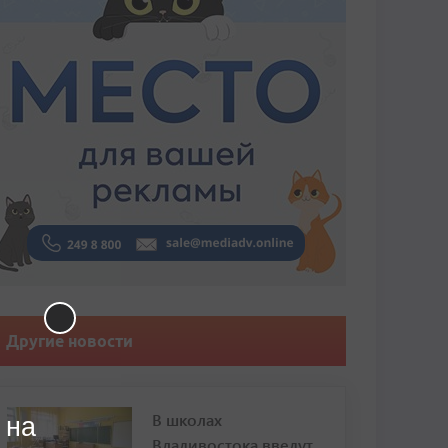
Другие новости
В школах
 на
Владивостока введут