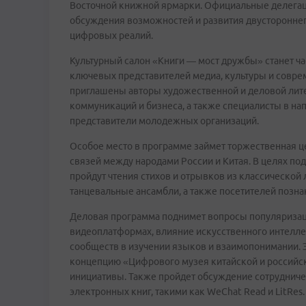
Восточной книжной ярмарки. Официальные делегаци
обсуждения возможностей и развития двустороннего
цифровых реалий.
Культурный салон «Книги — мост дружбы» станет 
ключевых представителей медиа, культуры и соврем
приглашены авторы художественной и деловой литер
коммуникаций и бизнеса, а также специалисты в нап
представители молодежных организаций.
Особое место в программе займет торжественная 
связей между народами России и Китая. В целях п
пройдут чтения стихов и отрывков из классической
танцевальные ансамбли, а также посетителей позна
Деловая программа поднимет вопросы популяризац
видеоплатформах, влияние искусственного интеллек
сообществ в изучении языков и взаимопонимании. 
концепцию «Цифрового музея китайской и российс
инициативы. Также пройдет обсуждение сотрудни
электронных книг, такими как WeChat Read и LitRes.