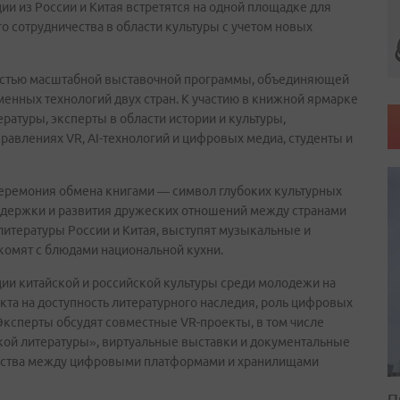
и из России и Китая встретятся на одной площадке для
 сотрудничества в области культуры с учетом новых
частью масштабной выставочной программы, объединяющей
енных технологий двух стран. К участию в книжной ярмарке
атуры, эксперты в области истории и культуры,
равлениях VR, AI-технологий и цифровых медиа, студенты и
церемония обмена книгами — символ глубоких культурных
оддержки и развития дружеских отношений между странами
 литературы России и Китая, выступят музыкальные и
комят с блюдами национальной кухни.
ии китайской и российской культуры среди молодежи на
та на доступность литературного наследия, роль цифровых
Эксперты обсудят совместные VR-проекты, в том числе
кой литературы», виртуальные выставки и документальные
чества между цифровыми платформами и хранилищами
П