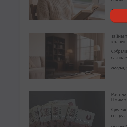
сегодня, 
Тайны 
хранит
Собрали 
слишком
сегодня, 
Рост в
Примор
Средний
специали
сегодня, 