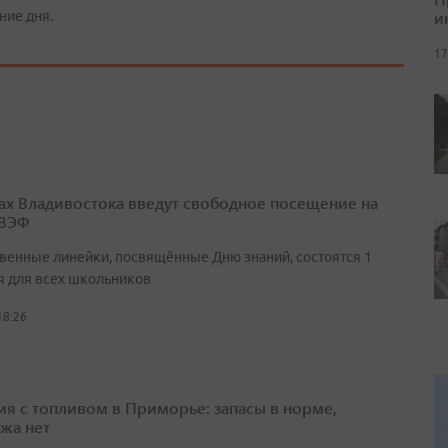
и
ние дня.
17
ах Владивостока введут свободное посещение на
 ВЭФ
венные линейки, посвящённые Дню знаний, состоятся 1
я для всех школьников
18:26
ия с топливом в Приморье: запасы в норме,
жа нет