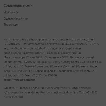
Социальные сети
vkontakte
Одноклассники
Телеграм
На данном сайте распространяется информация сетевого издания
"VLADNEWS" - свидетельство о регистрации СМИ ЭЛ № ФС 77 - 72742,
выдано Федеральной службой по надзору в сфере связи,
информационных технологий и массовых коммуникаций
(Роскомнадзор) 17 мая 2018 г. Учредитель ООО "Дальневосточный
Медиа Центр". 690091, Приморский край, г. Владивосток, ул. Уборевича,
д.20А, офис 13. Главный редактор Юркевич Дмитрий Юрьевич. Адрес
редакции: 690091, Приморский край, г. Владивосток, ул. Уборевича,
д.20А, офис 13. Тел.: +7 (423) 2-415-600.
https://mediadv.online/
Электронный адрес редакции: vladnews@inbox.ru. Отдел продаж
«Дальневосточный Медиа Центр» sale@mediadv.online. Тел.: +7 (423)
249-8-800. 18+