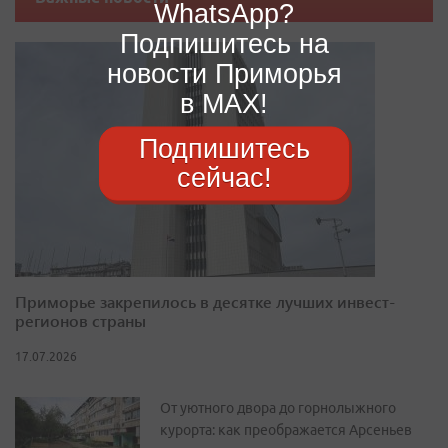
WhatsApp?
Подпишитесь на
новости Приморья
в MAX!
Подпишитесь
сейчас!
Приморье закрепилось в десятке лучших инвест-
регионов страны
17.07.2026
От уютного двора до горнолыжного
курорта: как преображается Арсеньев