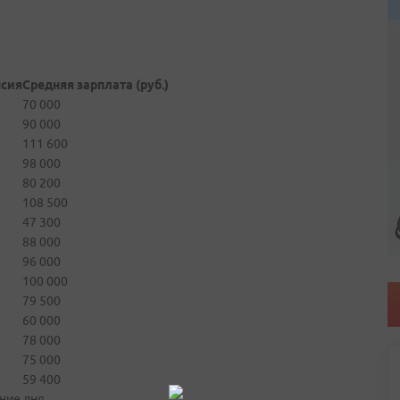
нсия
Средняя зарплата (руб.)
70 000
90 000
111 600
98 000
80 200
108 500
47 300
88 000
96 000
100 000
79 500
60 000
78 000
75 000
59 400
ние дня.