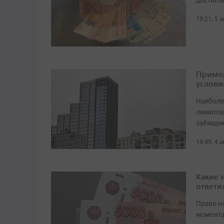
достигл
19:21, 5 
Примор
услови
Наиболе
лимитов
заёмщи
14:49, 4 
Какие 
ответи
Право н
момента