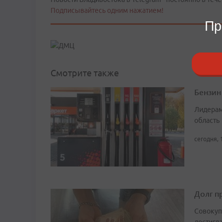
Подписывайтесь одним нажатием!
Пр
Смотрите также
Бензин
Лидерам
область
сегодня, 
Долг п
Совокуп