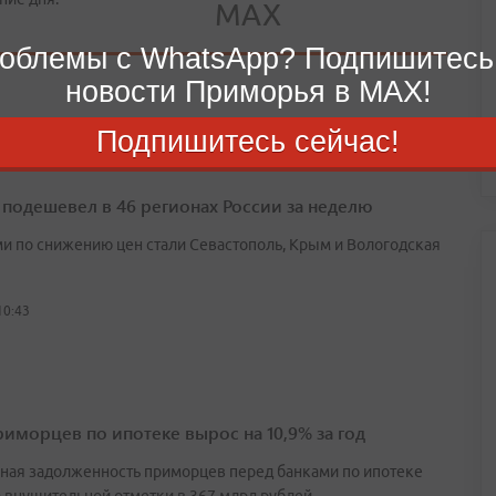
облемы с WhatsApp? Подпишитесь
новости Приморья в MAX!
Подпишитесь сейчас!
 подешевел в 46 регионах России за неделю
и по снижению цен стали Севастополь, Крым и Вологодская
10:43
риморцев по ипотеке вырос на 10,9% за год
ная задолженность приморцев перед банками по ипотеке