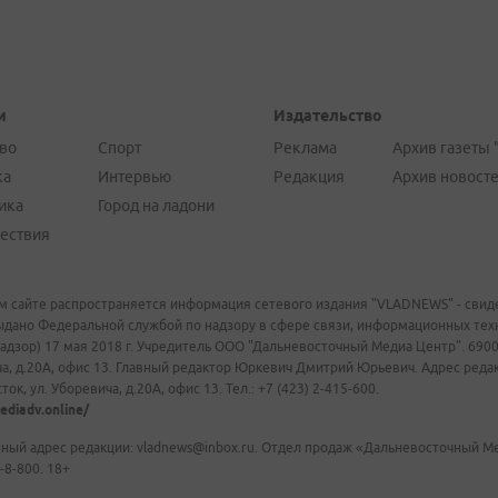
и
Издательство
во
Спорт
Реклама
Архив газеты 
ка
Интервью
Редакция
Архив новост
ика
Город на ладони
ествия
м сайте распространяется информация сетевого издания "VLADNEWS" - свиде
ыдано Федеральной службой по надзору в сфере связи, информационных те
адзор) 17 мая 2018 г. Учредитель ООО "Дальневосточный Медиа Центр". 69009
а, д.20А, офис 13. Главный редактор Юркевич Дмитрий Юрьевич. Адрес редакц
ок, ул. Уборевича, д.20А, офис 13. Тел.: +7 (423) 2-415-600.
ediadv.online/
ный адрес редакции: vladnews@inbox.ru. Отдел продаж «Дальневосточный Мед
-8-800. 18+