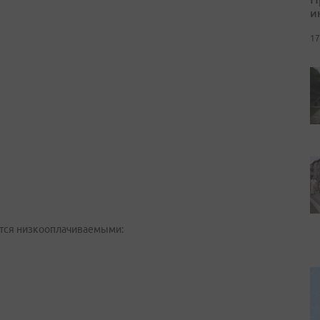
и
17
ются низкооплачиваемыми: