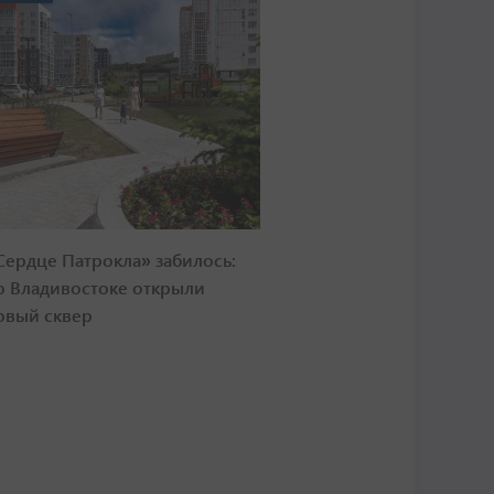
Сердце Патрокла» забилось:
о Владивостоке открыли
овый сквер