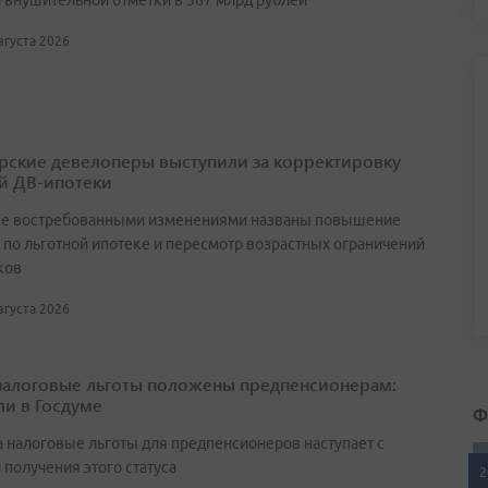
а внушительной отметки в 367 млрд рублей
августа 2026
ские девелоперы выступили за корректировку
й ДВ-ипотеки
е востребованными изменениями названы повышение
 по льготной ипотеке и пересмотр возрастных ограничений
ков
августа 2026
налоговые льготы положены предпенсионерам:
ли в Госдуме
Ф
а налоговые льготы для предпенсионеров наступает с
 получения этого статуса
2