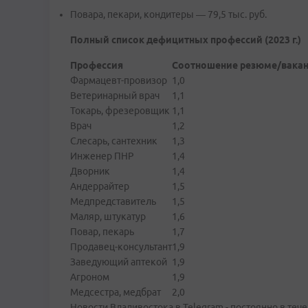
Повара, пекари, кондитеры — 79,5 тыс. руб.
Полный список дефицитных профессий (2023 г.)
Профессия
Соотношение резюме/вака
Фармацевт-провизор
1,0
Ветеринарный врач
1,1
Токарь, фрезеровщик
1,1
Врач
1,2
Слесарь, сантехник
1,3
Инженер ПНР
1,4
Дворник
1,4
Андеррайтер
1,5
Медпредставитель
1,5
Маляр, штукатур
1,6
Повар, пекарь
1,7
Продавец-консультант
1,9
Заведующий аптекой
1,9
Агроном
1,9
Медсестра, медбрат
2,0
Новости Владивостока в Telegram - постоянно в тече