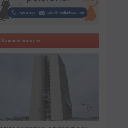
Важные новости
риморье закрепилось в десятке лучших