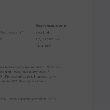
Социальные сети
"Владивосток"
vkontakte
ей
Одноклассники
Телеграм
тельство о регистрации СМИ ЭЛ № ФС 77 -
хнологий и массовых коммуникаций
1, Приморский край, г. Владивосток, ул.
ии: 690091, Приморский край, г.
иа Центр» sale@mediadv.online. Тел.: +7