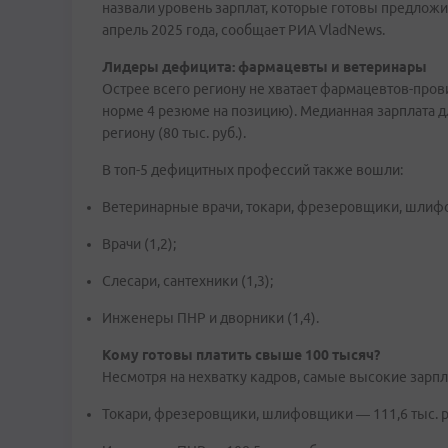
назвали уровень зарплат, которые готовы предложит
апрель 2025 года, сообщает РИА VladNews.
Лидеры дефицита: фармацевты и ветеринары
Острее всего региону не хватает фармацевтов-пров
норме 4 резюме на позицию). Медианная зарплата дл
региону (80 тыс. руб.).
В топ-5 дефицитных профессий также вошли:
Ветеринарные врачи, токари, фрезеровщики, шлифо
Врачи (1,2);
Слесари, сантехники (1,3);
Инженеры ПНР и дворники (1,4).
Кому готовы платить свыше 100 тысяч?
Несмотря на нехватку кадров, самые высокие зарп
Токари, фрезеровщики, шлифовщики — 111,6 тыс. р