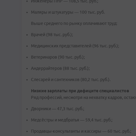
Инженеры ПНР — 108,5 тыс. руб.;
Маляры и штукатуры — 100 тыс. руб.
Выше среднего по рынку оплачивают труд:
Врачей (98 тыс. руб.);
Медицинских представителей (96 тыс. руб.);
Ветеринаров (90 тыс. руб.);
Андеррайтеров (88 тыс. руб.);
Слесарей и сантехников (80,2 тыс. руб.).
Низкие зарплаты при дефиците специалистов
Ряд профессий, несмотря на нехватку кадров, оста
Дворники — 47,3 тыс. руб.;
Медсёстры и медбратья — 59,4 тыс. руб.;
Продавцы-консультанты и кассиры — 60 тыс. руб.;