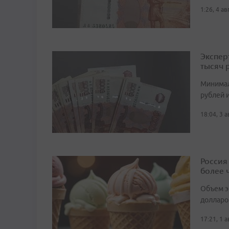
1:26, 4 а
Экспер
тысяч 
Минимал
рублей и
18:04, 3 
Россия
более 
Объем э
долларо
17:21, 1 