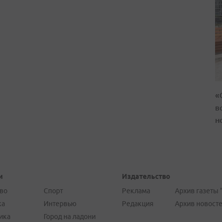
«
в
н
и
Издательство
во
Спорт
Реклама
Архив газеты 
ка
Интервью
Редакция
Архив новост
ика
Город на ладони