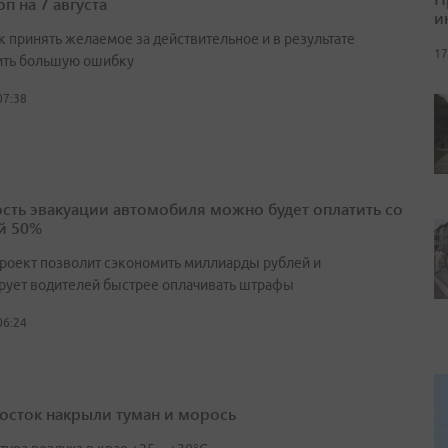
п на 7 августа
и
к принять желаемое за действительное и в результате
17
ть большую ошибку
07:38
сть эвакуации автомобиля можно будет оплатить со
й 50%
роект позволит сэкономить миллиарды рублей и
рует водителей быстрее оплачивать штрафы
06:24
осток накрыли туман и морось