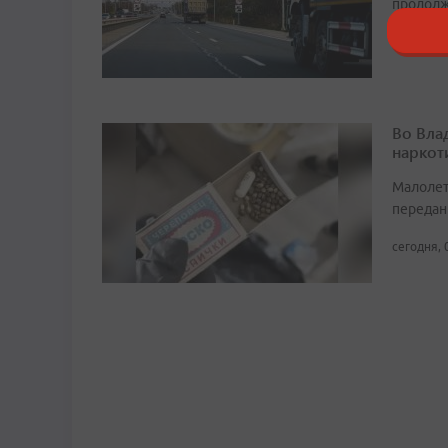
продолж
сегодня, 
Во Вла
наркот
Малолет
передан
сегодня, 