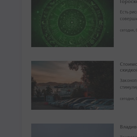
Гороско
Есть рис
соверши
сегодня, 
Стоимо
скидко
Законоп
стимули
сегодня, 
Владив