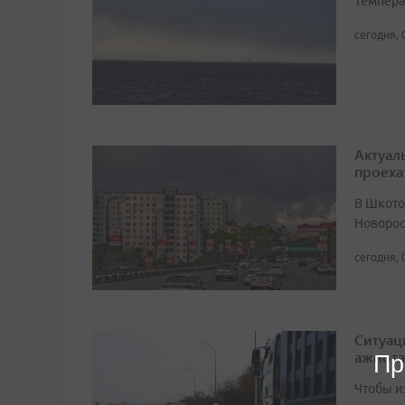
Темпера
сегодня, 
Актуал
проеха
В Шкото
Новорос
сегодня, 
Ситуац
ажиота
Пр
Чтобы и