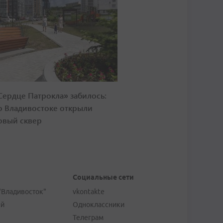
Сердце Патрокла» забилось:
о Владивостоке открыли
овый сквер
Социальные сети
"Владивосток"
vkontakte
ей
Одноклассники
Телеграм