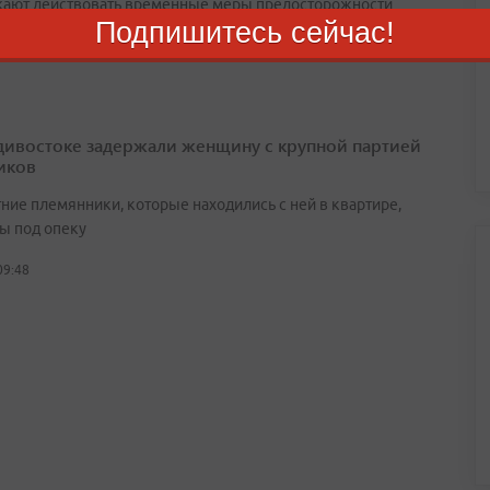
ают действовать временные меры предосторожности
Подпишитесь сейчас!
09:24
дивостоке задержали женщину с крупной партией
иков
ние племянники, которые находились с ней в квартире,
ы под опеку
09:48