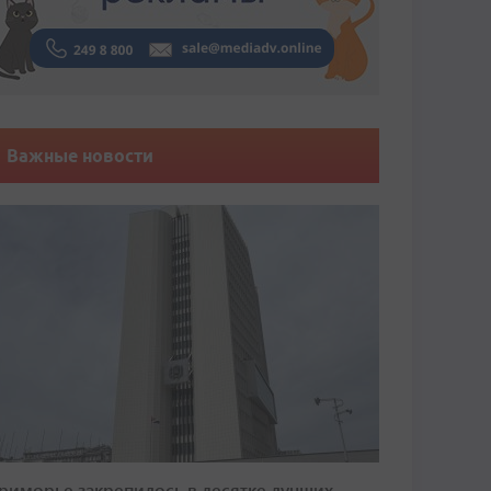
Важные новости
риморье закрепилось в десятке лучших