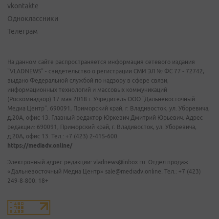
vkontakte
Одноклассники
Телеграм
На данном сайте распространяется информация сетевого издания
"VLADNEWS" - свидетельство о регистрации СМИ ЭЛ № ФС 77 - 72742,
выдано Федеральной службой по надзору в сфере связи,
информационных технологий и массовых коммуникаций
(Роскомнадзор) 17 мая 2018 г. Учредитель ООО "Дальневосточный
Медиа Центр". 690091, Приморский край, г. Владивосток, ул. Уборевича,
д.20А, офис 13. Главный редактор Юркевич Дмитрий Юрьевич. Адрес
редакции: 690091, Приморский край, г. Владивосток, ул. Уборевича,
д.20А, офис 13. Тел.: +7 (423) 2-415-600.
https://mediadv.online/
Электронный адрес редакции: vladnews@inbox.ru. Отдел продаж
«Дальневосточный Медиа Центр» sale@mediadv.online. Тел.: +7 (423)
249-8-800. 18+