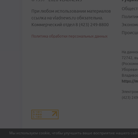
Общест
При любом использовании материалов
Полити
ссылка на vladnews.ru обязательна.
Коммерческий отдел 8 (423) 249-8800
Эконом
Происш
Политика обработки персональных данных
На данно
72742, в
(Роскомн
Уборевич
Владивост
https://m
Электрон
(423) 249
Мы используем cookie, чтобы улучшить ваше восприятие нашего сайт