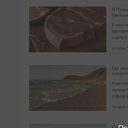
В Прим
бактер
В мясе 
бактери
норму в 
сегодня, 
Где мо
пляже
В насто
муницип
отдыха 
сегодня, 
Спад ж