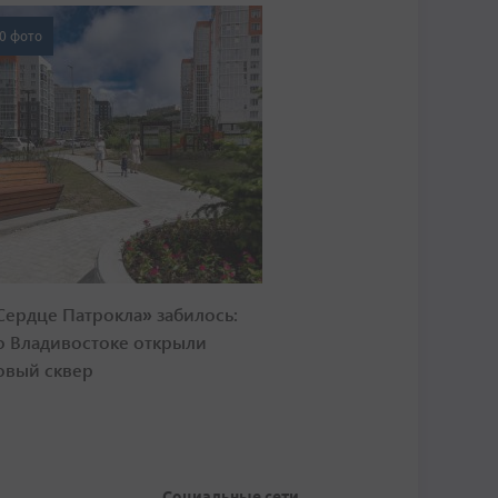
0 фото
Сердце Патрокла» забилось:
о Владивостоке открыли
овый сквер
Социальные сети