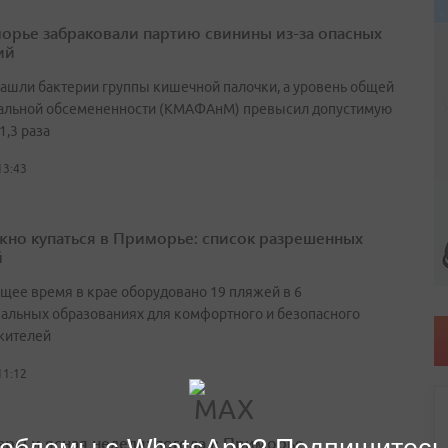
орье забраковали партию свинины из-за опасных
ий
нашли бактерии группы кишечной палочки, а уровень общей
альной обсемененности (КМАФАнМ) превысил допустимую
1,3 раза
13:43
жно купаться в Приморье: список разрешенных
й
ящее время в крае оборудовано 19 пляжей в 6
альных образованиях для комфортного и безопасного
жителей
11:12
ары и ясная неделя: погода в Приморье