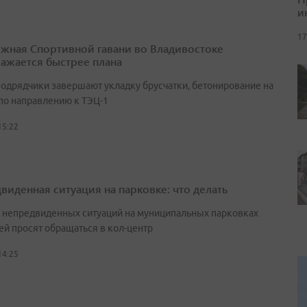
и
17
жная Спортивной гавани во Владивостоке
ажается быстрее плана
подрядчики завершают укладку брусчатки, бетонирование на
 по направлению к ТЭЦ-1
15:22
виденная ситуация на парковке: что делать
е непредвиденных ситуаций на муниципальных парковках
ей просят обращаться в кол-центр
14:25