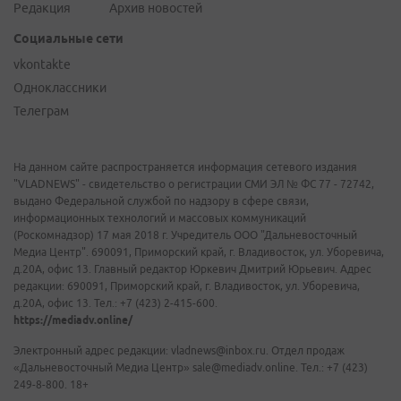
Редакция
Архив новостей
Социальные сети
vkontakte
Одноклассники
Телеграм
На данном сайте распространяется информация сетевого издания
"VLADNEWS" - свидетельство о регистрации СМИ ЭЛ № ФС 77 - 72742,
выдано Федеральной службой по надзору в сфере связи,
информационных технологий и массовых коммуникаций
(Роскомнадзор) 17 мая 2018 г. Учредитель ООО "Дальневосточный
Медиа Центр". 690091, Приморский край, г. Владивосток, ул. Уборевича,
д.20А, офис 13. Главный редактор Юркевич Дмитрий Юрьевич. Адрес
редакции: 690091, Приморский край, г. Владивосток, ул. Уборевича,
д.20А, офис 13. Тел.: +7 (423) 2-415-600.
https://mediadv.online/
Электронный адрес редакции: vladnews@inbox.ru. Отдел продаж
«Дальневосточный Медиа Центр» sale@mediadv.online. Тел.: +7 (423)
249-8-800. 18+