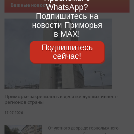
WhatsApp?
Важные новости
Подпишитесь на
новости Приморья
в MAX!
Подпишитесь
сейчас!
Приморье закрепилось в десятке лучших инвест-
регионов страны
17.07.2026
От уютного двора до горнолыжного