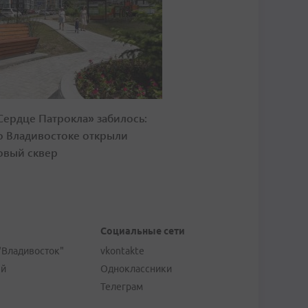
Сердце Патрокла» забилось:
о Владивостоке открыли
овый сквер
Социальные сети
"Владивосток"
vkontakte
ей
Одноклассники
Телеграм