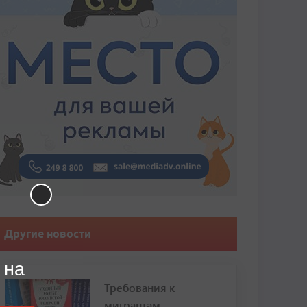
Другие новости
 на
Требования к
мигрантам