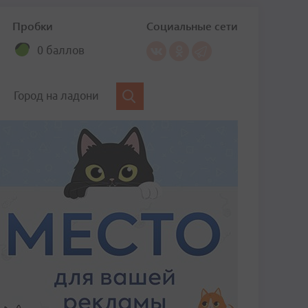
Пробки
Социальные сети
0 баллов
Город на ладони