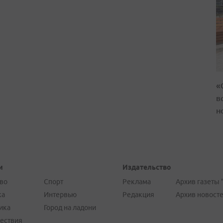
«
в
н
и
Издательство
во
Спорт
Реклама
Архив газеты 
ка
Интервью
Редакция
Архив новост
ика
Город на ладони
ествия