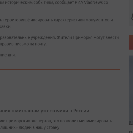
м историческим событиям, сообщает РИА VladNews со
ь территории, фиксировать характеристики монументов и
равки.
разовательные учреждения. Жители Приморья могут внести
правив письмо на почту.
ние дня.
ания к мигрантам ужесточили в России
ию приморских экспертов, это позволит минимизировать
«лишних» людей в нашу страну
П