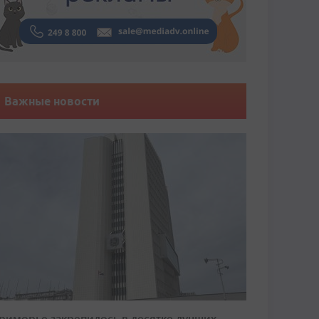
Важные новости
риморье закрепилось в десятке лучших