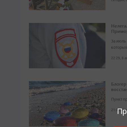
Нелега
Примо
За июль 
которых
22:29, 8 
Блогер
восста
Пункт п
Пр
21:03, 8 