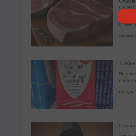
Опасна
сальмо
Исследо
в рамка
сегодня, 
Требов
По мнен
приток 
сегодня, 
О ново