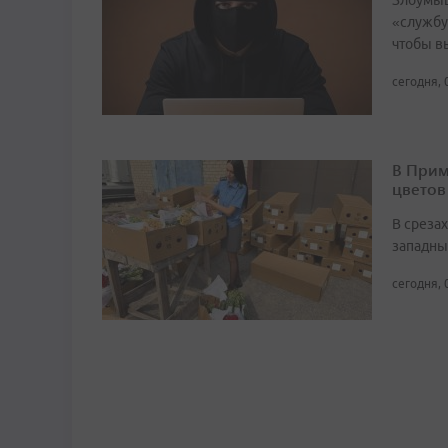
Злоумыш
«службу
чтобы в
сегодня, 
В Прим
цветов
В среза
западны
сегодня, 