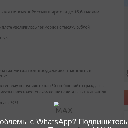
ьная пенсия в России выросла до 16,6 тысячи
выплата увеличилась примерно на тысячу рублей
01:28
льных мигрантов продолжают выявлять в
рье
в систему поступило около 30 сообщений от граждан, в
 указывалось местонахождение нелегальных мигрантов
августа 2026
облемы с WhatsApp? Подпишитесь