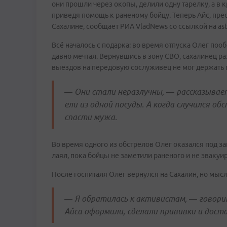
они прошли через окопы, делили одну тарелку, а в 
приведя помощь к раненому бойцу. Теперь Айс, пре
Сахалине, сообщает РИА VladNews со ссылкой на astv
Всё началось с подарка: во время отпуска Олег по
давно мечтал. Вернувшись в зону СВО, сахалинец р
выездов на передовую сослуживец не мог держать пс
— Они стали неразлучны, — рассказывает
ели из одной посуды. А когда случился об
спасти мужа.
Во время одного из обстрелов Олег оказался под за
лаял, пока бойцы не заметили раненого и не эвакуир
После госпиталя Олег вернулся на Сахалин, но мысль
— Я обратилась к активистам, — говори
Айса оформили, сделали прививки и доста