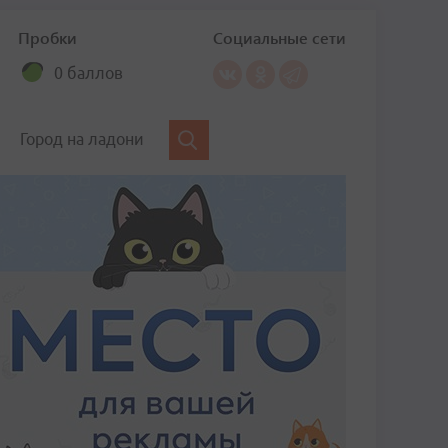
Пробки
Социальные сети
0 баллов
Город на ладони