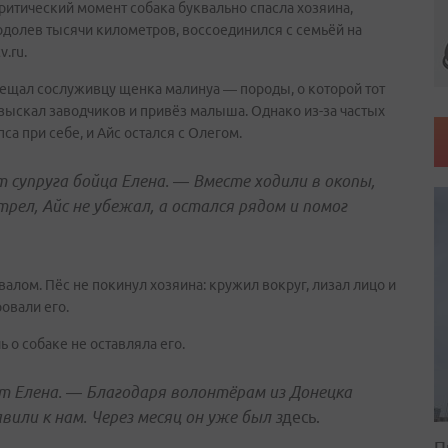
критический момент собака буквально спасла хозяина,
одолев тысячи километров, воссоединился с семьёй на
.ru.
обещал сослуживцу щенка малинуа — породы, о которой тот
азыскал заводчиков и привёз малыша. Однако из-за частых
а при себе, и Айс остался с Олегом.
 супруга бойца Елена. — Вместе ходили в окопы,
стрел, Айс не убежал, а остался рядом и помог
валом. Пёс не покинул хозяина: кружил вокруг, лизал лицо и
овали его.
 о собаке не оставляла его.
т Елена. — Благодаря волонтёрам из Донецка
вили к нам. Через месяц он уже был з
десь.
П