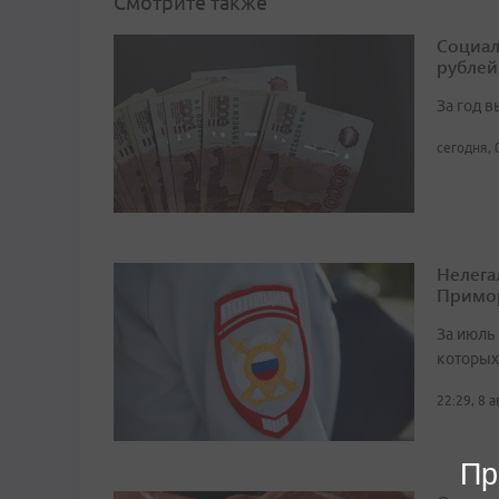
Смотрите также
Социал
рублей
За год 
сегодня, 
Нелега
Примо
За июль 
которых
22:29, 8 
Пр