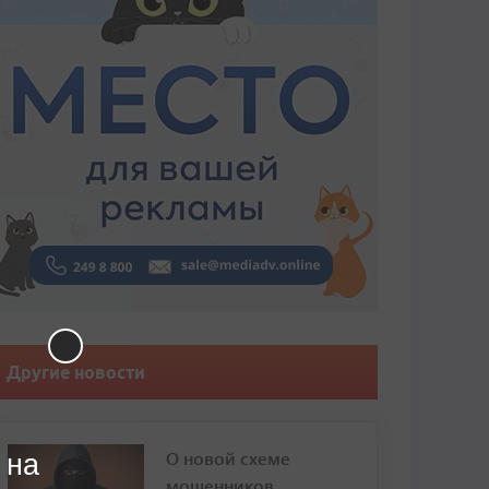
Другие новости
О новой схеме
 на
мошенников