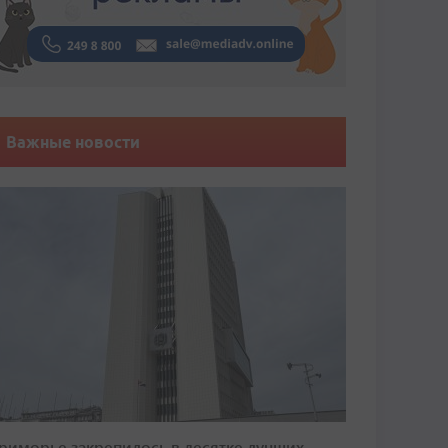
Важные новости
риморье закрепилось в десятке лучших