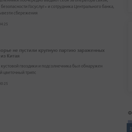
ленники поочерёдно выдают себя за оператора связи,
 безопасности Госуслуг» и сотрудника Центрального банка,
ывезти сбережения
04:25
орье не пустили крупную партию зараженных
 из Китая
х кустовой гвоздики и подсолнечника был обнаружен
й цветочный трипс
00:25
Ф
2