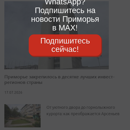
WhatsApp?
Подпишитесь на
новости Приморья
в MAX!
Подпишитесь
сейчас!
Приморье закрепилось в десятке лучших инвест-
регионов страны
17.07.2026
От уютного двора до горнолыжного
курорта: как преображается Арсеньев