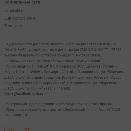
Социальные сети
vkontakte
Одноклассники
Телеграм
На данном сайте распространяется информация сетевого издания
"VLADNEWS" - свидетельство о регистрации СМИ ЭЛ № ФС 77 - 72742,
выдано Федеральной службой по надзору в сфере связи,
информационных технологий и массовых коммуникаций
(Роскомнадзор) 17 мая 2018 г. Учредитель ООО "Дальневосточный
Медиа Центр". 690091, Приморский край, г. Владивосток, ул. Уборевича,
д.20А, офис 13. Главный редактор Юркевич Дмитрий Юрьевич. Адрес
редакции: 690091, Приморский край, г. Владивосток, ул. Уборевича,
д.20А, офис 13. Тел.: +7 (423) 2-415-600.
https://mediadv.online/
Электронный адрес редакции: vladnews@inbox.ru. Отдел продаж
«Дальневосточный Медиа Центр» sale@mediadv.online. Тел.: +7 (423)
249-8-800. 18+