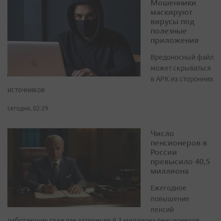
Мошенники
маскируют
вирусы под
полезные
приложения
Вредоносный файл
может скрываться
в APK из сторонних
источников
сегодня, 02:29
Число
пенсионеров в
России
превысило 40,5
миллиона
Ежегодное
повышение
пенсий
работающих граждан затронуло 9,3 миллиона пенсионеров