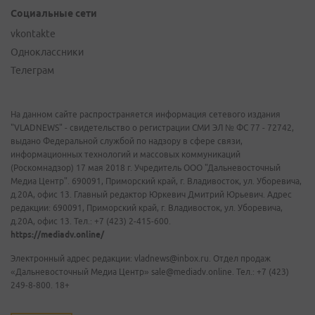
Социальные сети
vkontakte
Одноклассники
Телеграм
На данном сайте распространяется информация сетевого издания
"VLADNEWS" - свидетельство о регистрации СМИ ЭЛ № ФС 77 - 72742,
выдано Федеральной службой по надзору в сфере связи,
информационных технологий и массовых коммуникаций
(Роскомнадзор) 17 мая 2018 г. Учредитель ООО "Дальневосточный
Медиа Центр". 690091, Приморский край, г. Владивосток, ул. Уборевича,
д.20А, офис 13. Главный редактор Юркевич Дмитрий Юрьевич. Адрес
редакции: 690091, Приморский край, г. Владивосток, ул. Уборевича,
д.20А, офис 13. Тел.: +7 (423) 2-415-600.
https://mediadv.online/
Электронный адрес редакции: vladnews@inbox.ru. Отдел продаж
«Дальневосточный Медиа Центр» sale@mediadv.online. Тел.: +7 (423)
249-8-800. 18+