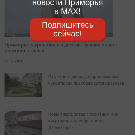
новости Приморья
в MAX!
Подпишитесь
сейчас!
Приморье закрепилось в десятке лучших инвест-
регионов страны
17.07.2026
От уютного двора до горнолыжного
курорта: как преображается Арсеньев
Новый парк, сквер с фонтаном и 50
квартир: как преображается
Дальнегорск