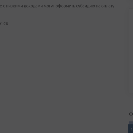
е с низкими доходами могут оформить субсидию на оплату
01:28
Ф
2