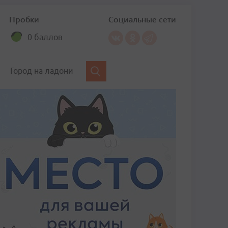
Пробки
Социальные сети
0 баллов
Город на ладони