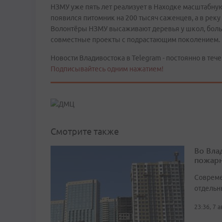
НЗМУ уже пять лет реализует в Находке масштабну
появился питомник на 200 тысяч саженцев, а в рек
Волонтёры НЗМУ высаживают деревья у школ, больни
совместные проекты с подрастающим поколением.
Новости Владивостока в Telegram - постоянно в тече
Подписывайтесь одним нажатием!
Смотрите также
Во Вла
пожарн
Совреме
отдельн
23:36, 7 