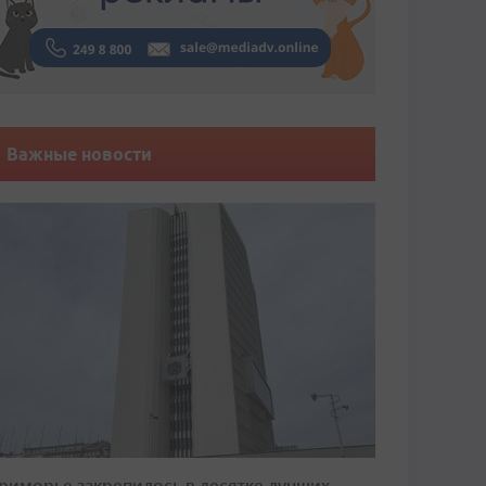
Важные новости
риморье закрепилось в десятке лучших