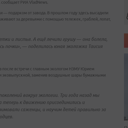
, сообщает РИА VladNews.
и — подарком от завода. В прошлом году здесь высадили
хаживают за деревьями с помощью тележек, граблей, лопат,
тки и листья. А ещё лечили грушу — она болела,
ись почки», — поделилась юная эколожка Таисия
ла после встречи с главным экологом НЗМУ Юрием
ли эковыпускной, заменив воздушные шары бумажными
околений вокруг экологии. Три года назад мы
а теперь к движению присоединились и
зимовали саженцы, и научим детей правильно за
одцев.
П