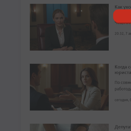
Как ух
откров
Чаще вс
20:32, 7 
Когда 
юрист
По совм
работода
сегодня, 
Депута