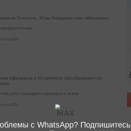
дома на Толстого, 30 во Владивостоке обновляют
завершат осенью
августа 2026
ома офицеров в Уссурийске преображают по
екту
этап работ планируют завершить к осени
августа 2026
облемы с WhatsApp? Подпишитесь