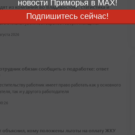
новости Приморья в MAX!
одят из компаний во Владивостоке: статистика и
ения сотрудников
Подпишитесь сейчас!
его о планах уволиться заранее говорят женщины
августа 2026
сотрудник обязан сообщить о подработке: ответ
а
естительству работник имеет право работать как у основного
теля, так и у другого работодателя
00:26
т объяснил, кому положены льготы на оплату ЖКУ