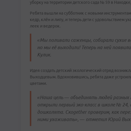
уборку на территории детского сада № 59 в Находке
Ребята вышли на субботник с новыми инструментам
кедр, клён и липу, и теперь дети с удовольствием у
леек и ведерок.
«Мы поливали саженцы, собирали сухие ве
но мы её выходили! Теперь на ней появил
Кулик.
Идея создать детский экологический отряд возник
Выходцевым. Вдохновившись, ребята даже устрои
цветами.
«Наша цель — объединять людей разных п
открыли первый эко-класс в школе № 24, 
дошколята. Скogether проверим, как пере
ними ухаживать», — отметил Юрий Вых