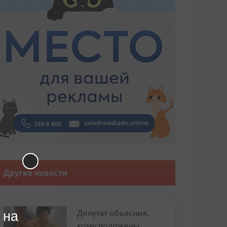
Другие новости
Депутат объяснил,
 на
кому положены