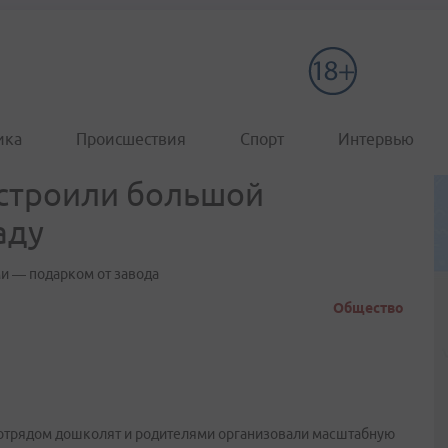
ика
Происшествия
Спорт
Интервью
строили большой
аду
и — подарком от завода
Общество
отрядом дошколят и родителями организовали масштабную