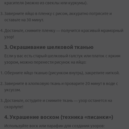
красителя (можно из свеклы или куркумы).
Заверните яйцо в пленку с рисом, аккуратно потрясите и
оставьте на 30 минут.
Достаньте, снимите пленку — получится красивый мраморный
узор!
3. Окрашивание шелковой тканью
Если у вас есть старый шелковый галстук или платок с ярким
узором, можно перенести рисунок на яйцо:
Оберните яйцо тканью (рисунком внутрь), закрепите ниткой.
Заверните в хлопковую ткань и проварите 20 минут в воде с
уксусом.
Достаньте, остудите и снимите ткань — узор останется на
скорлупе!
4. Украшение воском (техника «писанки»)
Используйте воск или парафин для создания узоров: