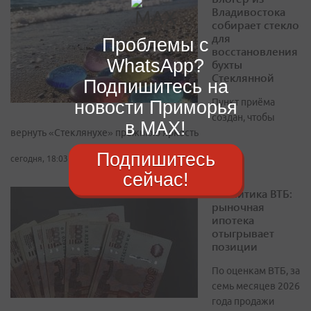
Владивостока
собирает стекло
для
Проблемы с
восстановления
WhatsApp?
бухты
Стеклянной
Подпишитесь на
новости Приморья
Пункт приёма
создан, чтобы
в MAX!
вернуть «Стеклянухе» прежнюю яркость
Подпишитесь
сегодня, 18:03
сейчас!
Аналитика ВТБ:
рыночная
ипотека
отыгрывает
позиции
По оценкам ВТБ, за
семь месяцев 2026
года продажи