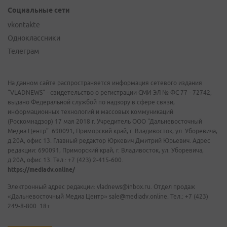
Социальные сети
vkontakte
Одноклассники
Телеграм
На данном сайте распространяется информация сетевого издания
"VLADNEWS" - свидетельство о регистрации СМИ ЭЛ № ФС 77 - 72742,
выдано Федеральной службой по надзору в сфере связи,
информационных технологий и массовых коммуникаций
(Роскомнадзор) 17 мая 2018 г. Учредитель ООО "Дальневосточный
Медиа Центр". 690091, Приморский край, г. Владивосток, ул. Уборевича,
д.20А, офис 13. Главный редактор Юркевич Дмитрий Юрьевич. Адрес
редакции: 690091, Приморский край, г. Владивосток, ул. Уборевича,
д.20А, офис 13. Тел.: +7 (423) 2-415-600.
https://mediadv.online/
Электронный адрес редакции: vladnews@inbox.ru. Отдел продаж
«Дальневосточный Медиа Центр» sale@mediadv.online. Тел.: +7 (423)
249-8-800. 18+