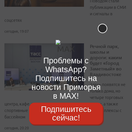
Поводом стали
публикации в СМИ
и сигналы в
соцсетях
сегодня, 19:07
Речной парк,
школы и
дороги: каким
Проблемы с
будет «Город
WhatsApp?
Заметный» во
Владивостоке
Подпишитесь на
Здесь появятся не
новости Приморья
только дома, но
в MAX!
четыре торговых
центра, кафе, магазины и другие нужные сервисы, а также
Подпишитесь
спортивные и физкультурно-оздоровительные комплексы с
сейчас!
бассейном
сегодня, 20:20