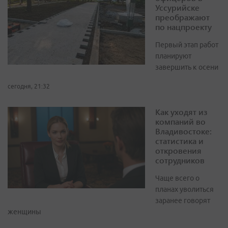
Уссурийске
преображают
по нацпроекту
Первый этап работ
планируют
завершить к осени
сегодня, 21:32
Как уходят из
компаний во
Владивостоке:
статистика и
откровения
сотрудников
Чаще всего о
планах уволиться
заранее говорят
женщины