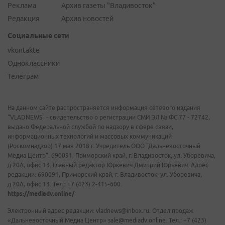
Реклама
Архив газеты "Владивосток"
Редакция
Архив новостей
Социальные сети
vkontakte
Одноклассники
Телеграм
На данном сайте распространяется информация сетевого издания
"VLADNEWS" - свидетельство о регистрации СМИ ЭЛ № ФС 77 - 72742,
выдано Федеральной службой по надзору в сфере связи,
информационных технологий и массовых коммуникаций
(Роскомнадзор) 17 мая 2018 г. Учредитель ООО "Дальневосточный
Медиа Центр". 690091, Приморский край, г. Владивосток, ул. Уборевича,
д.20А, офис 13. Главный редактор Юркевич Дмитрий Юрьевич. Адрес
редакции: 690091, Приморский край, г. Владивосток, ул. Уборевича,
д.20А, офис 13. Тел.: +7 (423) 2-415-600.
https://mediadv.online/
Электронный адрес редакции: vladnews@inbox.ru. Отдел продаж
«Дальневосточный Медиа Центр» sale@mediadv.online. Тел.: +7 (423)