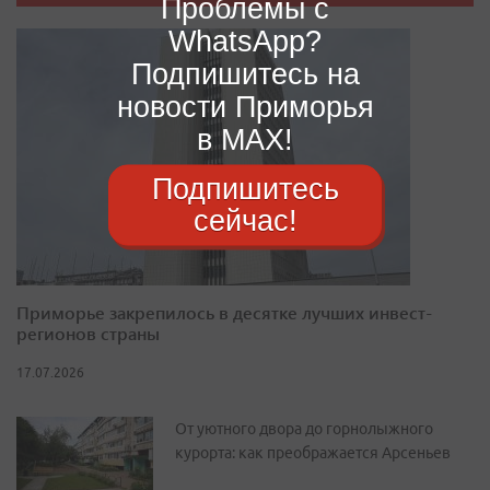
Проблемы с
WhatsApp?
Подпишитесь на
новости Приморья
в MAX!
Подпишитесь
сейчас!
Приморье закрепилось в десятке лучших инвест-
регионов страны
17.07.2026
От уютного двора до горнолыжного
курорта: как преображается Арсеньев